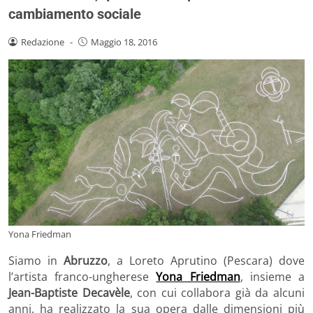
cambiamento sociale
Redazione
-
Maggio 18, 2016
Yona Friedman
Siamo in
Abruzzo
, a Loreto Aprutino (Pescara) dove
l’artista franco-ungherese
Yona Friedman
, insieme a
Jean-Baptiste Decavèle
, con cui collabora già da alcuni
anni, ha realizzato la sua opera dalle dimensioni più