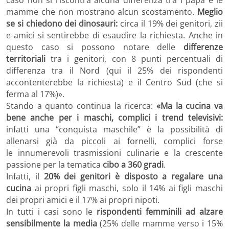
mamme che non mostrano alcun scostamento.
Meglio
se si chiedono dei dinosauri:
circa il 19% dei genitori, zii
e amici si sentirebbe di esaudire la richiesta. Anche in
questo caso si possono notare delle
differenze
territoriali
tra i genitori, con 8 punti percentuali di
differenza tra il Nord (qui il 25% dei rispondenti
accontenterebbe la richiesta) e il Centro Sud (che si
ferma al 17%)».
Stando a quanto continua la ricerca:
«Ma la cucina va
bene anche per i maschi, complici i trend televisivi:
infatti una
“conquista maschile” è la possibilità di
allenarsi già da piccoli ai fornelli, complici forse
le innumerevoli trasmissioni culinarie e la crescente
passione per la tematica
cibo a 360 gradi
.
Infatti, il
20% dei genitori
è
disposto a regalare una
cucina
ai propri figli maschi, solo il 14% ai figli maschi
dei propri amici e il 17% ai propri nipoti.
In tutti i casi sono le
rispondenti femminili ad alzare
sensibilmente la media
(25% delle mamme verso i 15%