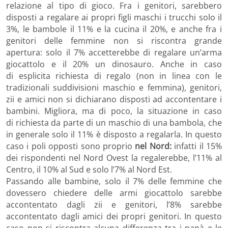
relazione al tipo di gioco. Fra i genitori, sarebbero
disposti a regalare ai propri figli maschi i trucchi solo il
3%, le bambole il 11% e la cucina il 20%, e anche fra i
genitori delle femmine non si riscontra grande
apertura: solo il 7% accetterebbe di regalare un’arma
giocattolo e il 20% un dinosauro. Anche in caso
di esplicita richiesta di regalo (non in linea con le
tradizionali suddivisioni maschio e femmina), genitori,
zii e amici non si dichiarano disposti ad accontentare i
bambini. Migliora, ma di poco, la situazione in caso
di richiesta da parte di un maschio di una bambola, che
in generale solo il 11% è disposto a regalarla. In questo
caso i poli opposti sono proprio
nel Nord:
infatti il 15%
dei rispondenti nel Nord Ovest la regalerebbe, l’11% al
Centro, il 10% al Sud e solo l’7% al Nord Est.
Passando alle bambine, solo il 7% delle femmine che
dovessero chiedere delle armi giocattolo sarebbe
accontentato dagli zii e genitori, l’8% sarebbe
accontentato dagli amici dei propri genitori. In questo
caso non si riscontra alcuna differenza tra i papà e le