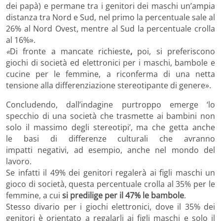
dei papà) e permane tra i genitori dei maschi un’ampia
distanza tra Nord e Sud, nel primo la percentuale sale al
26% al Nord Ovest, mentre al Sud la percentuale crolla
al 16%».
«
Di fronte a mancate richieste
,
poi, si preferiscono
giochi di società ed elettronici per i maschi, bambole e
cucine per le femmine, a riconferma di una netta
tensione alla differenziazione stereotipante di genere».
Concludendo, dall’indagine purtroppo emerge
‘lo
specchio di una società che trasmette ai bambini non
solo il massimo degli stereotipi’, ma che getta anche
le basi di differenze culturali che avranno
impatti negativi, ad esempio, anche nel mondo del
lavoro.
Se infatti il 49% dei genitori regalerà ai figli maschi un
gioco di società, questa percentuale crolla al 35% per le
femmine, a cui
si predilige per il 47% le bambole
.
Stesso divario per i giochi elettronici, dove il 35% dei
genitori è orientato a regalarli ai figli maschi e solo il