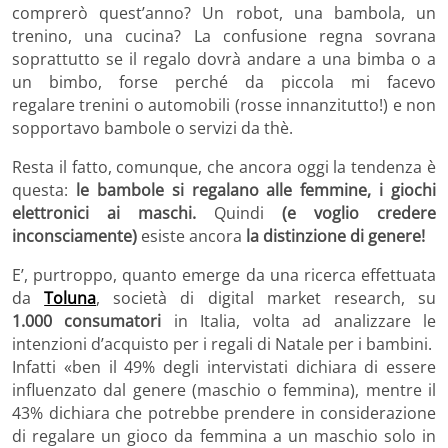
comprerò quest’anno? Un robot, una bambola, un
trenino, una cucina? La confusione regna sovrana
soprattutto se il regalo dovrà andare a una bimba o a
un bimbo, forse perché da piccola mi facevo
regalare trenini o automobili (rosse innanzitutto!) e non
sopportavo bambole o servizi da thè.
Resta il fatto, comunque, che ancora oggi la tendenza è
questa:
le bambole si regalano alle femmine, i giochi
elettronici ai maschi.
Quindi
(e voglio credere
inconsciamente)
esiste ancora
la distinzione di genere!
E’, purtroppo, quanto emerge da una ricerca effettuata
da
Toluna
, società di digital market research, su
1.000 consumatori
in Italia, volta ad analizzare le
intenzioni d’acquisto per i regali di Natale per i bambini.
Infatti «ben il 49% degli intervistati dichiara di essere
influenzato dal genere (maschio o femmina), mentre il
43% dichiara che potrebbe prendere in considerazione
di regalare un gioco da femmina a un maschio solo in