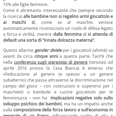
15% alle figlie femmine.
Come è altrettanto interessante che (sempre secondo
la ricerca)
alle bambine non si regalino armi giocattolo e
ai maschi sì
, come se al maschio venisse
automaticamente riconosciuto un ruolo di difesa legato
a forza e virilità, mentre
dalla femmina ci si attenda di
default una sorta di “innata dolcezza materna”.
Questo allarme
gender divide
per i giocattoli (ahimè) va
avanti da circa
cinque anni
a questa parte. Tant’è che
nella
conferenza sugli stereotipi di genere
(tenutasi ad
aprile 2016 presso la Casa Bianca) è emerso che
«l’educazione al genere (e spesso a un genere
subalterno) che passa attraverso la discriminazione nel
campo del gioco – con costruzioni e supereroi per i
maschietti o bambole e cucine giocattolo per le
femminucce – non ha
implicazioni negative solo sullo
sviluppo psichico dei bambini
, ma ha un impatto anche
sulla
composizione della forza lavoro e sull’economia in
generale di un Paese
, influenzando scelte di vita e