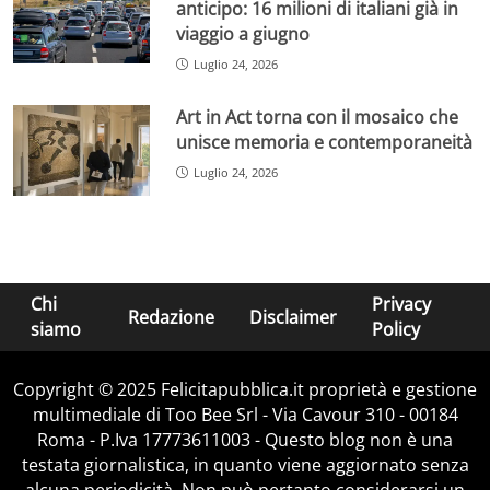
anticipo: 16 milioni di italiani già in
viaggio a giugno
Luglio 24, 2026
Art in Act torna con il mosaico che
unisce memoria e contemporaneità
Luglio 24, 2026
Chi
Privacy
Redazione
Disclaimer
siamo
Policy
Copyright © 2025 Felicitapubblica.it proprietà e gestione
multimediale di Too Bee Srl - Via Cavour 310 - 00184
Roma - P.Iva 17773611003 - Questo blog non è una
testata giornalistica, in quanto viene aggiornato senza