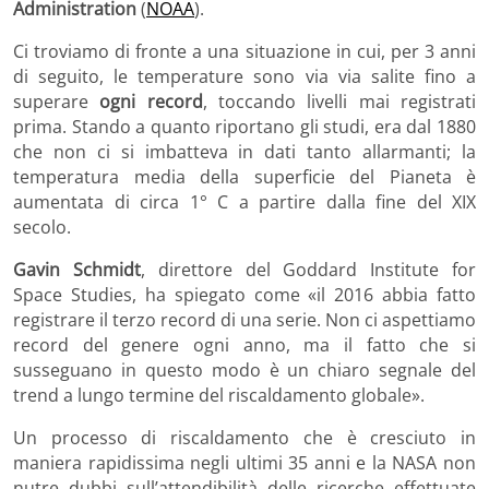
Administration
(
NOAA
).
Ci troviamo di fronte a una situazione in cui, per 3 anni
di seguito, le temperature sono via via salite fino a
superare
ogni record
, toccando livelli mai registrati
prima. Stando a quanto riportano gli studi, era dal 1880
che non ci si imbatteva in dati tanto allarmanti; la
temperatura media della superficie del Pianeta è
aumentata di circa 1° C a partire dalla fine del XIX
secolo.
Gavin Schmidt
, direttore del Goddard Institute for
Space Studies, ha spiegato come «il 2016 abbia fatto
registrare il terzo record di una serie. Non ci aspettiamo
record del genere ogni anno, ma il fatto che si
susseguano in questo modo è un chiaro segnale del
trend a lungo termine del riscaldamento globale».
Un processo di riscaldamento che è cresciuto in
maniera rapidissima negli ultimi 35 anni e la NASA non
nutre dubbi sull’attendibilità delle ricerche effettuate