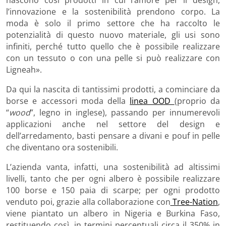
nascono così prodotti in cui l’amore per il design,
l’innovazione e la sostenibilità prendono corpo. La
moda è solo il primo settore che ha raccolto le
potenzialità di questo nuovo materiale, gli usi sono
infiniti, perché tutto quello che è possibile realizzare
con un tessuto o con una pelle si può realizzare con
Ligneah».
Da qui la nascita di tantissimi prodotti, a cominciare da
borse e accessori moda della
linea OOD
(proprio da
“
wood
”, legno in inglese), passando per innumerevoli
applicazioni anche nel settore del design e
dell’arredamento, basti pensare a divani e pouf in pelle
che diventano ora sostenibili.
L’azienda vanta, infatti, una sostenibilità ad altissimi
livelli, tanto che per ogni albero è possibile realizzare
100 borse e 150 paia di scarpe; per ogni prodotto
venduto poi, grazie alla collaborazione con
Tree-Nation
,
viene piantato un albero in Nigeria e Burkina Faso,
restituendo così, in termini percentuali circa il 350% in