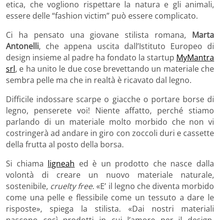
etica, che vogliono rispettare la natura e gli animali,
essere delle “fashion victim” può essere complicato.
Ci ha pensato una giovane stilista romana,
Marta
Antonelli
, che appena uscita dall’Istituto Europeo di
design insieme al padre ha fondato la startup
MyMantra
srl
, e ha unito le due cose brevettando un materiale che
sembra pelle ma che in realtà è ricavato dal legno.
Difficile indossare scarpe o giacche o portare borse di
legno, penserete voi! Niente affatto, perché stiamo
parlando di un materiale molto morbido che non vi
costringerà ad andare in giro con zoccoli duri e cassette
della frutta al posto della borsa.
Si chiama
ligneah
ed è un prodotto che nasce dalla
volontà di creare un nuovo materiale naturale,
sostenibile,
cruelty free
. «E’ il legno che diventa morbido
come una pelle e flessibile come un tessuto a dare le
risposte», spiega la stilista. «Dai nostri materiali