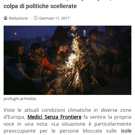
colpa di politiche scellerate
Redazione
-
Gennaio 11, 2017
profughi-al-freddo
Viste le attuali condizioni climatiche in diverse zone
d’Europa,
Medici Senza Frontiere
fa sentire la propria
voce in una nota: «La situazione è particolarmente
preoccupante per le persone bloccate sulle
isole