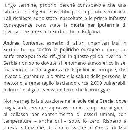
lungo termine, proprio perché consapevole che una
situazione del genere avrebbe presto potuto verificarsi.
Tali richieste sono state inascoltate e le prime infauste
conseguenze sono state la
morte per ipotermia
di
diverse persone sia in Serbia che in Bulgaria.
Andrea Contenta
, esperto di affari umanitari Msf in
Serbia, tuona
contro le politiche europee
e dice: «Le
sofferenze patite dai rifugiati in questo gelido inverno in
Serbia non sono dovute al fenomeno atmosferico in sé,
ma sono una conseguenza delle politiche europee, che
invece di garantire la dignità e la salute delle persone, le
mettono a repentaglio lasciando circa 2.000 vulnerabili
a dormire al gelo, senza un tetto che li protegga».
Non va meglio la situazione nelle
isole della Grecia,
dove
migliaia di persone sopravvivono in campi ormai giunti
al collasso per contenimento di esseri umani, con
temperature – anche qui – sotto lo zero. Rispetto a
questa situazione, il capo missione in Grecia di Msf