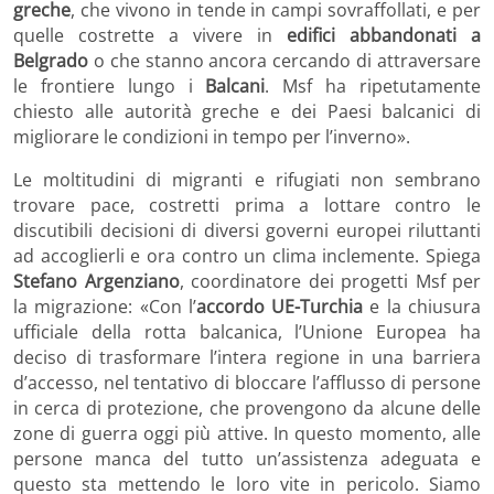
greche
, che vivono in tende in campi sovraffollati, e per
quelle costrette a vivere in
edifici abbandonati a
Belgrado
o che stanno ancora cercando di attraversare
le frontiere lungo i
Balcani
. Msf ha ripetutamente
chiesto alle autorità greche e dei Paesi balcanici di
migliorare le condizioni in tempo per l’inverno».
Le moltitudini di migranti e rifugiati non sembrano
trovare pace, costretti prima a lottare contro le
discutibili decisioni di diversi governi europei riluttanti
ad accoglierli e ora contro un clima inclemente. Spiega
Stefano Argenziano
, coordinatore dei progetti Msf per
la migrazione: «Con l’
accordo
UE-Turchia
e la chiusura
ufficiale della rotta balcanica, l’Unione Europea ha
deciso di trasformare l’intera regione in una barriera
d’accesso, nel tentativo di bloccare l’afflusso di persone
in cerca di protezione, che provengono da alcune delle
zone di guerra oggi più attive. In questo momento, alle
persone manca del tutto un’assistenza adeguata e
questo sta mettendo le loro vite in pericolo. Siamo