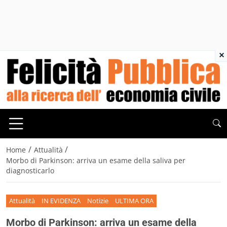
×
/
/
Home
Attualità
Morbo di Parkinson: arriva un esame della saliva per
diagnosticarlo
Attualità
IN EVIDENZA
Notizie
ULTIMA ORA
Morbo di Parkinson: arriva un esame della