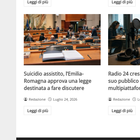
Leggi di più
Leggi di più
Suicidio assistito, l’Emilia-
Radio 24 cres
Romagna approva una legge
suo pubblico 
destinata a fare discutere
multipiattaf
Redazione
Luglio 24, 2026
Redazione
L
Leggi di più
Leggi di più