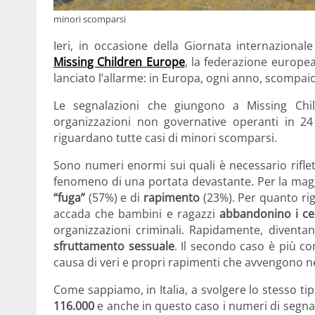
minori scomparsi
Ieri, in occasione della Giornata internaziona
Missing Children Europe
, la federazione europe
lanciato l’allarme: in Europa, ogni anno, scompai
Le segnalazioni che giungono a Missing Chi
organizzazioni non governative operanti in 24 
riguardano tutte casi di minori scomparsi.
Sono numeri enormi sui quali è necessario riflet
fenomeno di una portata devastante. Per la magg
“fuga”
(57%) e di
rapimento
(23%). Per quanto ri
accada che bambini e ragazzi
abbandonino i cen
organizzazioni criminali. Rapidamente, diventa
sfruttamento sessuale
. Il secondo caso è più 
causa di veri e propri rapimenti che avvengono n
Come sappiamo, in Italia, a svolgere lo stesso tipo
116.000
e anche in questo caso i numeri di segna