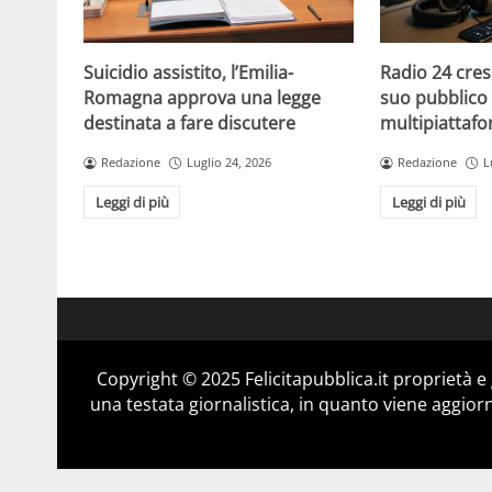
Suicidio assistito, l’Emilia-
Radio 24 cres
Romagna approva una legge
suo pubblico 
destinata a fare discutere
multipiattaf
Redazione
Luglio 24, 2026
Redazione
L
Leggi di più
Leggi di più
Copyright © 2025 Felicitapubblica.it proprietà 
una testata giornalistica, in quanto viene aggior