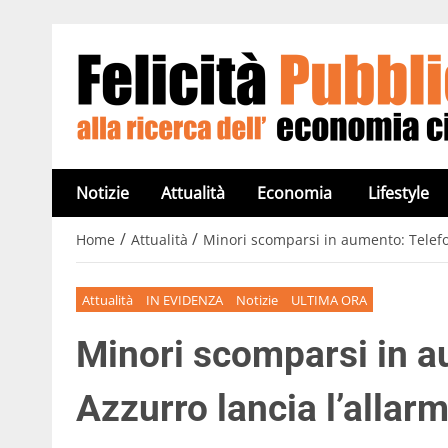
Notizie
Attualità
Economia
Lifestyle
/
/
Home
Attualità
Minori scomparsi in aumento: Telefo
Attualità
IN EVIDENZA
Notizie
ULTIMA ORA
Minori scomparsi in a
Azzurro lancia l’allar