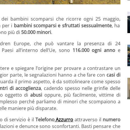
le dei bambini scomparsi che ricorre ogni 25 maggio,
a per i
bambini scomparsi e sfruttati sessualmente
, ha
ono più di
50.000 minori
.
ldren Europe, che può vantare la presenza di 24
Paesi all’interno dell’Ue, sono
116.000 ogni anno
e
tere e spiegare l’origine per provare a contrastare un
ior parte, le segnalazioni hanno a che fare con
casi di
guarda il primo aspetto, è da sottolineare come spesso
tri di accoglienza
, cadendo spesso nelle grinfie delle
no oggetto di
abusi
oppure, più facilmente, vittime di
complesso perché parliamo di minori che scompaiono a
elle maniere più disparate.
 di servizio è il
Telefono
Azzurro
attraverso il
numero
lazioni e denunce sono sconfortanti. Basti pensare che