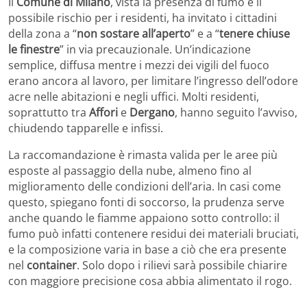
Il
Comune di Milano
, vista la presenza di fumo e il
possibile rischio per i residenti, ha invitato i cittadini
della zona a “
non sostare all’aperto
” e a “
tenere chiuse
le finestre
” in via precauzionale. Un’indicazione
semplice, diffusa mentre i mezzi dei vigili del fuoco
erano ancora al lavoro, per limitare l’ingresso dell’odore
acre nelle abitazioni e negli uffici. Molti residenti,
soprattutto tra
Affori
e
Dergano
, hanno seguito l’avviso,
chiudendo tapparelle e infissi.
La raccomandazione è rimasta valida per le aree più
esposte al passaggio della nube, almeno fino al
miglioramento delle condizioni dell’aria. In casi come
questo, spiegano fonti di soccorso, la prudenza serve
anche quando le fiamme appaiono sotto controllo: il
fumo può infatti contenere residui dei materiali bruciati,
e la composizione varia in base a ciò che era presente
nel
container
. Solo dopo i rilievi sarà possibile chiarire
con maggiore precisione cosa abbia alimentato il rogo.