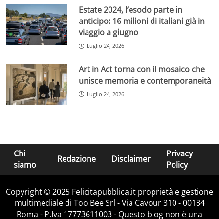
Estate 2024, l’esodo parte in
anticipo: 16 milioni di italiani già in
viaggio a giugno
Luglio 24, 2026
Art in Act torna con il mosaico che
unisce memoria e contemporaneità
Luglio 24, 2026
Chi
Privacy
Redazione
Disclaimer
siamo
Policy
Copyright © 2025 Felicitapubblica.it proprietà e gestione
multimediale di Too Bee Srl - Via Cavour 310 - 00184
Roma - P.Iva 17773611003 - Questo blog non è una