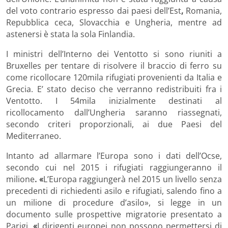
del voto contrario espresso dai paesi dell’Est
,
Romania,
Repubblica ceca, Slovacchia e Ungheria, mentre ad
astenersi è stata la sola Finlandia.
I ministri dell’Interno dei Ventotto si sono riuniti a
Bruxelles per tentare di risolvere il braccio di ferro su
come ricollocare 120mila rifugiati provenienti da Italia e
Grecia. E’ stato deciso che verranno redistribuiti fra i
Ventotto. I 54mila inizialmente destinati al
ricollocamento dall’Ungheria saranno riassegnati,
secondo criteri proporzionali, ai due Paesi del
Mediterraneo.
Intanto ad allarmare l’Europa sono i dati dell’Ocse,
secondo cui nel 2015 i rifugiati raggiungeranno il
milione
. «
L’Europa raggiungerà nel 2015 un livello senza
precedenti di richiedenti asilo e rifugiati, salendo fino a
un milione di procedure d’asilo», si legge in un
documento sulle prospettive migratorie presentato a
Parigi.
«
I dirigenti europei non possono permettersi di