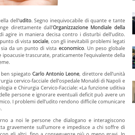
lla dell’
udito
. Segno inequivocabile di quante e tante
unge direttamente dall’
Organizzazione Mondiale della
agire in maniera decisa contro i disturbi dell’udito.
 punto di vista
sociale
, con gli inevitabili problemi legati
, sia da un punto di vista
economico
. Un peso globale
e ipoacusie trascurate, praticamente l’equivalente della
ieme.
 ben spiegato
Carlo Antonio Leone
, direttore dell’unità
urgia cervico-facciale dell’ospedale Monaldi di Napoli e
ologia e Chirurgia Cervico-Facciale: «La funzione uditiva
a delle persone e ignorare eventuali deficit può avere un
mico. I problemi dell’udito
rendono difficile comunicare
.
torno a noi le persone che dialogano e interagiscono
ta gravemente sull’umore e impedisce a chi soffre di
con gli altri, fino a conseguenze più o meno gravi. In