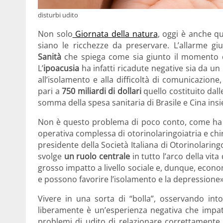
disturbi udito
Non solo
Giornata della natura
, oggi è anche que
siano le ricchezze da preservare. L’allarme gi
Sanità
che spiega come sia giunto il momento di 
L’
ipoacusia
ha infatti ricadute negative sia da un
all’isolamento e alla difficoltà di comunicazione
pari a
750 miliardi di dollari
quello costituito dall
somma della spesa sanitaria di Brasile e Cina ins
Non è questo problema di poco conto, come ha
operativa complessa di otorinolaringoiatria e chir
presidente della Società Italiana di Otorinolaring
svolge
un ruolo centrale
in tutto l’arco della vit
grosso impatto a livello sociale e, dunque, econo
e possono favorire l’isolamento e la depressione
»
Vivere in una sorta di “bolla”, osservando in
liberamente è un’esperienza negativa che impat
problemi di udito di relazionare correttamente 