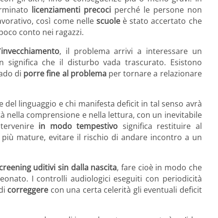
erminato
licenziamenti precoci
perché le persone non
lavorativo, così come nelle
scuole
è stato accertato che
poco conto nei ragazzi.
’
invecchiamento
, il problema arrivi a interessare un
ignifica che il disturbo vada trascurato. Esistono
rado di
porre fine al problema
per tornare a relazionare
e del linguaggio e chi manifesta deficit in tal senso avrà
à nella comprensione e nella lettura, con un inevitabile
ntervenire
in modo tempestivo
significa restituire al
 più mature, evitare il rischio di andare incontro a un
creening uditivi sin dalla nascita
, fare cioè in modo che
onato. I controlli audiologici eseguiti con periodicità
di
correggere
con una certa celerità gli eventuali deficit