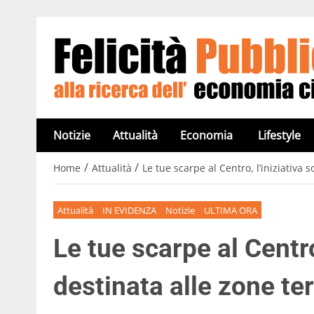
Notizie
Attualità
Economia
Lifestyle
/
/
Home
Attualità
Le tue scarpe al Centro, l’iniziativa 
Attualità
IN EVIDENZA
Notizie
ULTIMA ORA
Le tue scarpe al Centro,
destinata alle zone t