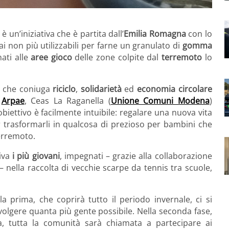
è un’iniziativa che è partita dall’
Emilia Romagna
con lo
 non più utilizzabili per farne un granulato di
gomma
nati alle
aree gioco
delle zone colpite dal
terremoto
lo
che coniuga
riciclo
,
solidarietà
ed
economia circolare
i
Arpae
, Ceas La Raganella (
Unione Comuni Modena
)
L’obiettivo è facilmente intuibile: regalare una nuova vita
per trasformarli in qualcosa di prezioso per bambini che
terremoto.
tiva
i più giovani
, impegnati – grazie alla collaborazione
 – nella raccolta di vecchie scarpe da tennis tra scuole,
la prima, che coprirà tutto il periodo invernale, ci si
nvolgere quanta più gente possibile. Nella seconda fase,
a, tutta la comunità sarà chiamata a partecipare ai