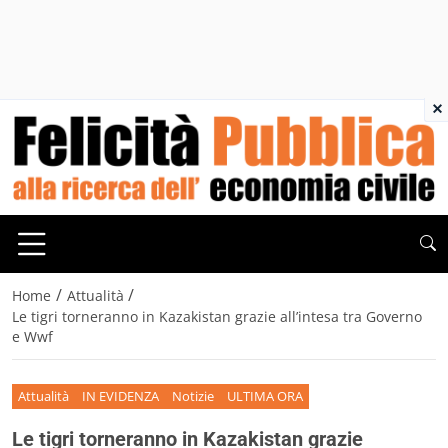
×
/
/
Home
Attualità
Le tigri torneranno in Kazakistan grazie all’intesa tra Governo
e Wwf
Attualità
IN EVIDENZA
Notizie
ULTIMA ORA
Le tigri torneranno in Kazakistan grazie