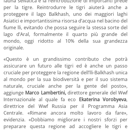
fauna selvatica e la reintroduzione di importanti prede
per la tigre. Reintrodurre le tigri aiuterà anche a
proteggere il lago Balkhash, uno dei maggiori laghi
Asiatici e importantissima risorsa d’acqua nel bacino del
fiume lli, evitando che possa seguire la stessa sorte del
lago d’Aral, formalmente il quarto più grande del
mondo, oggi ridotto al 10% della sua grandezza
originale.
«Questo è un grandissimo contributo che potrà
assicurare un futuro alle tigri ed è anche un passo
cruciale per proteggere la regione dell’lli-Balkhash unica
al mondo per la sua biodiversità e per il suo sistema
naturale, cruciale anche per la gente del posto»,
aggiunge
Marco Lambertini,
direttore generale del Wwf
Internazionale al quale fa eco
Ekaterina Vorobyeva
,
direttrice del Wwf Russia per il Programma Asia
Centrale. «Rimane ancora molto lavoro da fare»,
evidenzia. «Dobbiamo migliorare i nostri sforzi per
preparare questa regione ad accogliere le tigri e