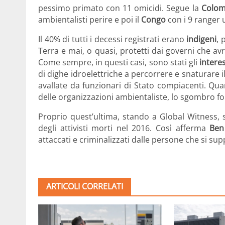
pessimo primato con 11 omicidi. Segue la
Colom
ambientalisti perire e poi il
Congo
con i 9 ranger u
Il 40% di tutti i decessi registrati erano
indigeni
, 
Terra e mai, o quasi, protetti dai governi che avre
Come sempre, in questi casi, sono stati gli
intere
di dighe idroelettriche a percorrere e snaturare i
avallate da funzionari di Stato compiacenti. Qua
delle organizzazioni ambientaliste, lo sgombro f
Proprio quest’ultima, stando a Global Witness,
degli attivisti morti nel 2016. Così afferma
Ben
attaccati e criminalizzati dalle persone che si s
ARTICOLI CORRELATI