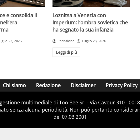
ce e consolida il
Loznitsa a Venezia con
nell’era
Imperium: l’ombra sovietica che
orma
ha segnato la sua infanzia
uglio 23, 2026
Redazione
Luglio 23, 2026
Leggi di più
Chi siamo
Redazione
Disclaimer
Privacy Policy
e gestione multimediale di Too Bee Srl - Via Cavour 310 - 00
nato senza alcuna periodicità. Non può pertanto considerarsi
del 07.03.2001