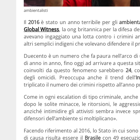
ambientalisti
Il
2016
è stato un anno terribile per gli
ambienta
Global Witness
, la ong britannica per la difesa de
avevano ingaggiato una lotta contro i crimini ambi
altri semplici indigeni che volevano difendere il p
Duecento è un numero che fa paura nell’arco di 
di anno in anno, fino oggi ad arrivare a questa s
coinvolti da questo fenomeno sarebbero
24
, co
degli omicidi. Preoccupa anche il trend dell’
I
triplicato il numero dei crimini rispetto all’anno 
Come in ogni escalation di tipo criminale, anche i
dopo le solite minacce, le ritorsioni, le aggress
anziché intimidire gli attivisti sembra invece sp
difensori dell’ambiente si moltiplicano».
Facendo riferimento al 2016, lo Stato in cui sono
di causa risulta essere il
Brasile
con 49 esecuzion