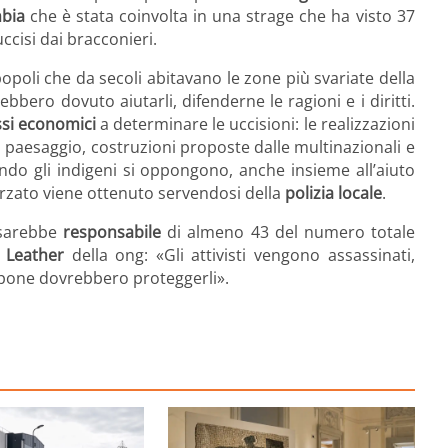
bia
che è stata coinvolta in una strage che ha visto 37
ccisi dai bracconieri.
popoli che da secoli abitavano le zone più svariate della
bbero dovuto aiutarli, difenderne le ragioni e i diritti.
ssi economici
a determinare le uccisioni: le realizzazioni
l paesaggio, costruzioni proposte dalle multinazionali e
ndo gli indigeni si oppongono, anche insieme all’aiuto
orzato viene ottenuto servendosi della
polizia locale
.
 sarebbe
responsabile
di almeno 43 del numero totale
 Leather
della ong: «Gli attivisti vengono assassinati,
uppone dovrebbero proteggerli».