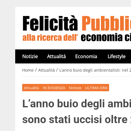
Notizie
Attualità
Economia
Lifestyle
/
/
Home
Attualità
L’anno buio degli ambientalisti: nel 
Attualità
IN EVIDENZA
Notizie
ULTIMA ORA
L’anno buio degli ambi
sono stati uccisi oltre