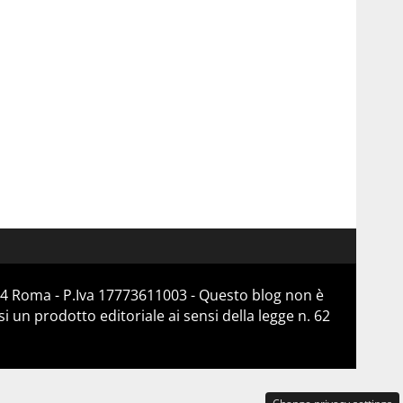
184 Roma - P.Iva 17773611003 - Questo blog non è
 un prodotto editoriale ai sensi della legge n. 62