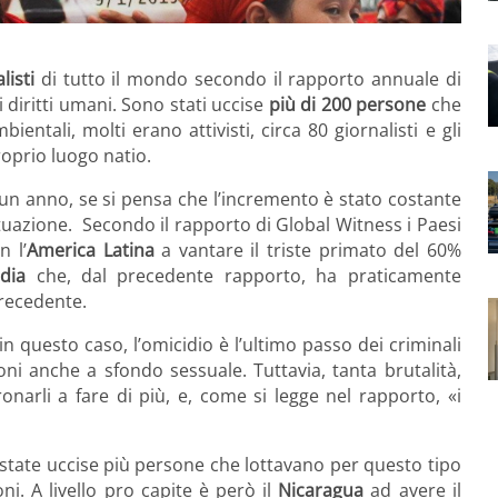
listi
di tutto il mondo secondo il rapporto annuale di
i diritti umani. Sono stati uccise
più di 200 persone
che
entali, molti erano attivisti, circa 80 giornalisti e gli
roprio luogo natio.
un anno, se si pensa che l’incremento è stato costante
ituazione. Secondo il rapporto di Global Witness i Paesi
n l’
America Latina
a vantare il triste primato del 60%
ndia
che, dal precedente rapporto, ha praticamente
precedente.
n questo caso, l’omicidio è l’ultimo passo dei criminali
ioni anche a sfondo sessuale. Tuttavia, tanta brutalità,
ronarli a fare di più, e, come si legge nel rapporto, «i
 state uccise più persone che lottavano per questo tipo
i. A livello pro capite è però il
Nicaragua
ad avere il