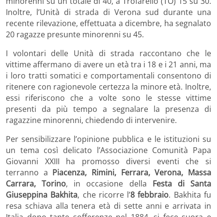
minorenni su un totale di 40, a Trofarello (TO) 15 su 30.
Inoltre, l’Unità di strada di Verona sud durante una
recente rilevazione, effettuata a dicembre, ha segnalato
20 ragazze presunte minorenni su 45.
I volontari delle Unità di strada raccontano che le
vittime affermano di avere un età tra i 18 e i 21 anni, ma
i loro tratti somatici e comportamentali consentono di
ritenere con ragionevole certezza la minore età. Inoltre,
essi riferiscono che a volte sono le stesse vittime
presenti da più tempo a segnalare la presenza di
ragazzine minorenni, chiedendo di intervenire.
Per sensibilizzare l’opinione pubblica e le istituzioni su
un tema così delicato l’Associazione Comunità Papa
Giovanni XXIII ha promosso diversi eventi che si
terranno a
Piacenza, Rimini, Ferrara, Verona, Massa
Carrara, Torino
, in occasione della
Festa di Santa
Giuseppina Bakhita
, che ricorre l’
8 febbraio
. Bakhita fu
resa schiava alla tenera età di sette anni e arrivata in
Italia dopo tante sofferenze nel 1884, si fece suora e