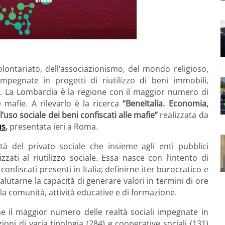
lontariato, dell’associazionismo, del mondo religioso,
impegnate in progetti di riutilizzo di beni immobili,
fia. La Lombardia è la regione con il maggior numero di
e mafie. A rilevarlo è la ricerca
“BeneItalia. Economia,
l’uso sociale dei beni confiscati alle mafie”
realizzata da
us
,
presentata ieri a Roma.
ltà del privato sociale che insieme agli enti pubblici
zzati al riutilizzo sociale. Essa nasce con l’intento di
 confiscati presenti in Italia; definirne iter burocratico e
lutarne la capacità di generare valori in termini di ore
lla comunità, attività educative e di formazione.
he il maggior numero delle realtà sociali impegnate in
ioni di varia tipologia (284) e cooperative sociali (131)