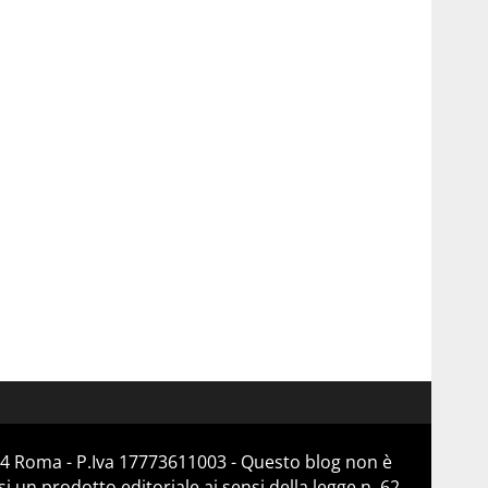
184 Roma - P.Iva 17773611003 - Questo blog non è
 un prodotto editoriale ai sensi della legge n. 62