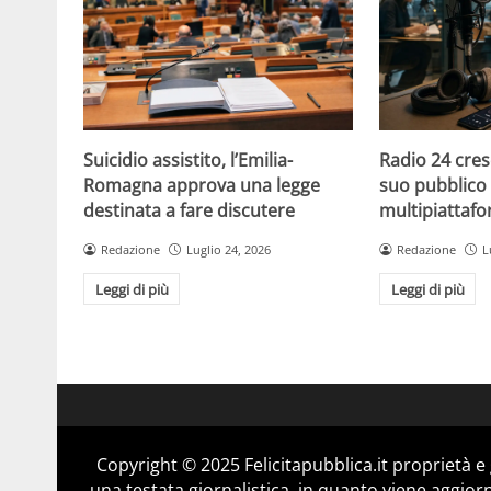
Suicidio assistito, l’Emilia-
Radio 24 cres
Romagna approva una legge
suo pubblico 
destinata a fare discutere
multipiattaf
Redazione
Luglio 24, 2026
Redazione
L
Leggi di più
Leggi di più
Copyright © 2025 Felicitapubblica.it proprietà 
una testata giornalistica, in quanto viene aggior