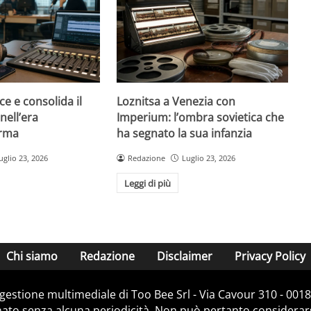
ce e consolida il
Loznitsa a Venezia con
nell’era
Imperium: l’ombra sovietica che
orma
ha segnato la sua infanzia
uglio 23, 2026
Redazione
Luglio 23, 2026
Leggi di più
Chi siamo
Redazione
Disclaimer
Privacy Policy
e gestione multimediale di Too Bee Srl - Via Cavour 310 - 00
nato senza alcuna periodicità. Non può pertanto considerarsi