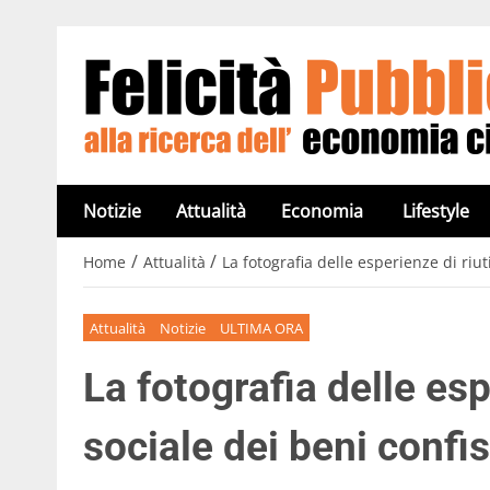
Notizie
Attualità
Economia
Lifestyle
/
/
Home
Attualità
La fotografia delle esperienze di riut
Attualità
Notizie
ULTIMA ORA
La fotografia delle esp
sociale dei beni confis