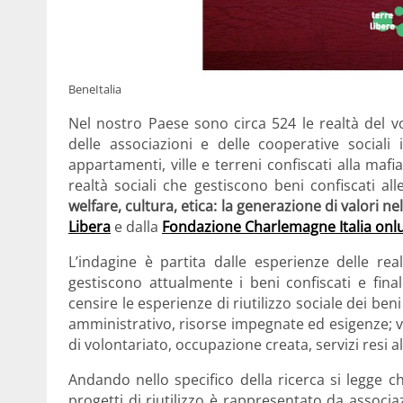
BeneItalia
Nel nostro Paese sono circa 524 le realtà del vo
delle associazioni e delle cooperative sociali 
appartamenti, ville e terreni confiscati alla ma
realtà sociali che gestiscono beni confiscati all
welfare, cultura, etica: la generazione di valori nel
Libera
e dalla
Fondazione Charlemagne Italia onl
L’indagine è partita dalle esperienze delle rea
gestiscono attualmente i beni confiscati e finali
censire le esperienze di riutilizzo sociale dei beni
amministrativo, risorse impegnate ed esigenze; va
di volontariato, occupazione creata, servizi resi a
Andando nello specifico della ricerca si legge c
progetti di riutilizzo è rappresentato da associaz