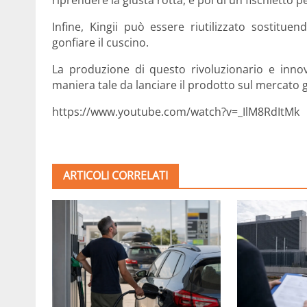
riprendere la giusta rotta, e poi di un fischietto p
Infine, Kingii può essere riutilizzato sostitu
gonfiare il cuscino.
La produzione di questo rivoluzionario e innov
maniera tale da lanciare il prodotto sul mercato 
https://www.youtube.com/watch?v=_IlM8RdItMk
ARTICOLI CORRELATI