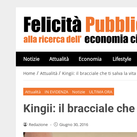
Notizie
Attualità
Economia
Lifestyle
/
/
Home
Attualità
Kingii: il bracciale che ti salva la vit
Attualità
IN EVIDENZA
Notizie
ULTIMA ORA
Kingii: il bracciale che
Redazione
-
Giugno 30, 2016