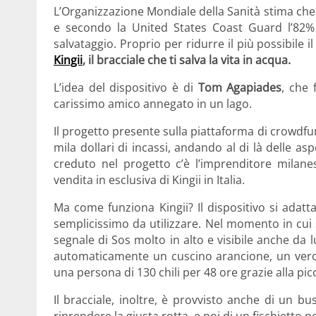
L’Organizzazione Mondiale della Sanità stima c
e secondo la United States Coast Guard l’82%
salvataggio. Proprio per ridurre il più possibile i
Kingii
, il bracciale che ti salva la vita in acqua.
L’idea del dispositivo è di
Tom Agapiades
, che 
carissimo amico annegato in un lago.
Il progetto presente sulla piattaforma di crowdfu
mila dollari di incassi, andando al di là delle as
creduto nel progetto c’è l’imprenditore milan
vendita in esclusiva di Kingii in Italia.
Ma come funziona Kingii? Il dispositivo si adatta
semplicissimo da utilizzare. Nel momento in cui si
segnale di Sos molto in alto e visibile anche da 
automaticamente un cuscino arancione, un vero 
una persona di 130 chili per 48 ore grazie alla pi
Il bracciale, inoltre, è provvisto anche di un 