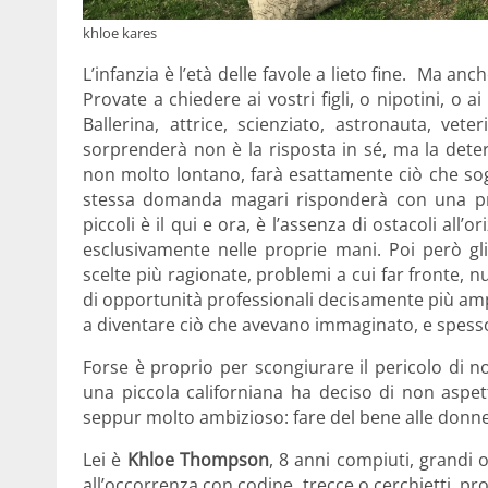
khloe kares
L’infanzia è l’età delle favole a lieto fine. Ma anc
Provate a chiedere ai vostri figli, o nipotini, o 
Ballerina, attrice, scienziato, astronauta, vete
sorprenderà non è la risposta in sé, ma la dete
non molto lontano, farà esattamente ciò che sogn
stessa domanda magari risponderà con una pr
piccoli è il qui e ora, è l’assenza di ostacoli all’
esclusivamente nelle proprie mani. Poi però gl
scelte più ragionate, problemi a cui far fronte
di opportunità professionali decisamente più amp
a diventare ciò che avevano immaginato, e spesso 
Forse è proprio per scongiurare il pericolo di n
una piccola californiana ha deciso di non aspet
seppur molto ambizioso: fare del bene alle donne i
Lei è
Khloe Thompson
, 8 anni compiuti, grandi o
all’occorrenza con codine, trecce o cerchietti, p