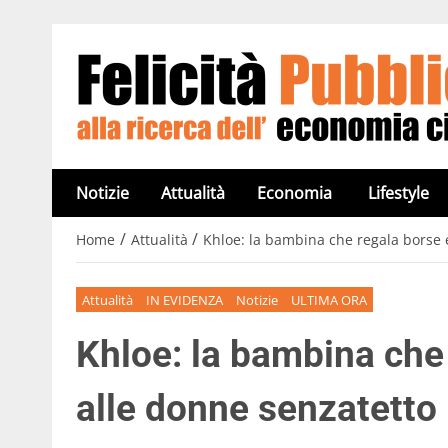
Notizie
Attualità
Economia
Lifestyle
/
/
Home
Attualità
Khloe: la bambina che regala borse e
Attualità
IN EVIDENZA
Notizie
ULTIMA ORA
Khloe: la bambina che 
alle donne senzatetto