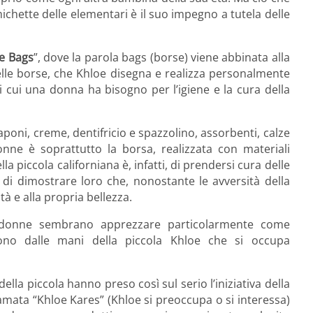
ichette delle elementari è il suo impegno a tutela delle
e Bags
”, dove la parola bags (borse) viene abbinata alla
delle borse, che Khloe disegna e realizza personalmente
di cui una donna ha bisogno per l’igiene e la cura della
aponi, creme, dentifricio e spazzolino, assorbenti, calze
nne è soprattutto la borsa, realizzata con materiali
la piccola californiana è, infatti, di prendersi cura delle
di dimostrare loro che, nonostante le avversità della
à e alla propria bellezza.
 donne sembrano apprezzare particolarmente come
 dono dalle mani della piccola Khloe che si occupa
ella piccola hanno preso così sul serio l’iniziativa della
amata “Khloe Kares” (Khloe si preoccupa o si interessa)