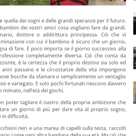
he quella dei sogni e delle grandi speranze per il futuro.
ai bambini dei vostri amici cosa vogliano fare da grandi.
rinario, dottore o addirittura principessa. Ciò che vi
rminazione con cui il bambino è sicuro che un giorno,
a di fare. E poco importa se il giorno successivo alla
ofessione completamente diversa. Ciò che conta da
orizzonte, è la certezza che il proprio destino sia solo ed
i anni passano e le circostanze della vita impongono
, nuove bocche da sfamare o semplicemente un ventaglio
io e variegato. E solo pochi fortunati riescono davvero
mimato, nell’età dei giochi.
on poter tagliare il nastro della propria ambizione che
tare un giorno di più per dare vita al proprio sogno,
n difficoltà.
cchioni neri e una marea di capelli sulla testa, raccolti
roprio come ogni altra bambina della sua età. Ma ciò che