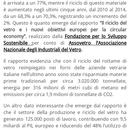
è arrivata a un 77%, mentre il riciclo di questo materiale
è aumentato negli ultimi cinque anni, dal 2010 al 2014,
da un 68,3% a un 70,3%, registrando un incremento del
2%. Questo è quanto emerge dal rapporto
“Il riciclo del
vetro e i nuovi obiettivi europei per la circular
economy”
, realizzato dalla
Fondazione per lo Sviluppo
Sostenibile
per conto di
Assovetro
,
l’Associazione
Nazionale degli Industriali del Vetro
.
Il rapporto evidenzia che con il riciclo del rottame di
vetro reimpiegato nei forni delle aziende vetrarie
italiane nell’ultimo anno sono state risparmiate materie
prime tradizionali per circa 3.020.000 tonnellate,
energia per 316 milioni di metri cubi di metano ed
emissioni per circa 1,9 milioni di tonnellate di CO2.
Un altro dato interessante che emerge dal rapporto è
che il settore della produzione e riciclo del vetro ha
generato 125.000 posti di lavoro, contribuendo con 9,5
miliardi al PIL europeo e riducendo del 48% l’utilizzo di