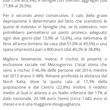
(dal 7,5% all’8,9%), e famiglie con membri aggregati (dal
17,8% al 20,5%).
Per il secondo anno consecutivo, il calo della grave
deprivazione è determinato dal fatto che scendono le
quote di individui in famiglie che, se lo volessero, non
potrebbero permettersi un pasto proteico adeguato
ogni due giorni (dal 13,9% al 12,6%), una settimana di
ferie all’anno lontano da casa (dal 51,0% al 49,5%) o una
spesa imprevista pari a 800 euro (dal 40,2% al 38,8%).
Migliora lievemente, invece, il rischio di povertà o
esclusione sociale nel Mezzogiorno. L’Istat stima che
sono a rischio il 46,4% delle persone nel 2014, mentre
nel 2013 erano il 48%. Rimane profonda la distanza dal
Nord Italia, dove la quota cala al 17,3% della
popolazione e dal Centro (22,8%). Inoltre, il reddito
medio al Sud si attesta a un livello inferiore del 17% al
dato nazionale, 20.188 euro l’anno (circa 1.682 euro al
mese) e vi è una maggiore disuguaglianza.