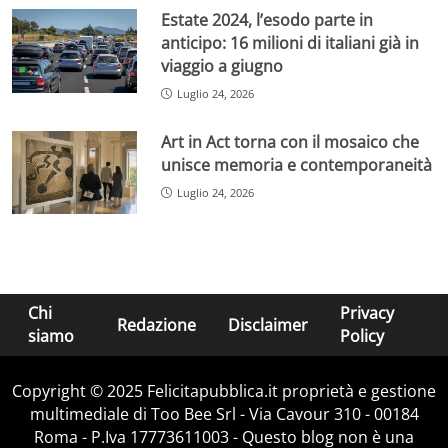
Estate 2024, l’esodo parte in
anticipo: 16 milioni di italiani già in
viaggio a giugno
Luglio 24, 2026
Art in Act torna con il mosaico che
unisce memoria e contemporaneità
Luglio 24, 2026
Chi
Privacy
Redazione
Disclaimer
siamo
Policy
Copyright © 2025 Felicitapubblica.it proprietà e gestione
multimediale di Too Bee Srl - Via Cavour 310 - 00184
Roma - P.Iva 17773611003 - Questo blog non è una