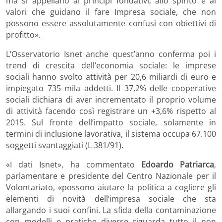
ma si appellano ai principi fondativi, allo spirito e ai
valori che guidano il fare Impresa sociale, che non
possono essere assolutamente confusi con obiettivi di
profitto».
L’Osservatorio Isnet anche quest’anno conferma poi i
trend di crescita dell’economia sociale: le imprese
sociali hanno svolto attività per 20,6 miliardi di euro e
impiegato 735 mila addetti. Il 37,2% delle cooperative
sociali dichiara di aver incrementato il proprio volume
di attività facendo così registrare un +3,6% rispetto al
2015. Sul fronte dell’impatto sociale, solamente in
termini di inclusione lavorativa, il sistema occupa 67.100
soggetti svantaggiati (L 381/91).
«I dati Isnet», ha commentato
Edoardo Patriarca
,
parlamentare e presidente del Centro Nazionale per il
Volontariato, «possono aiutare la politica a cogliere gli
elementi di novità dell’impresa sociale che sta
allargando i suoi confini. La sfida della contaminazione
con modelli e pratiche diverse riguarda tutto il non