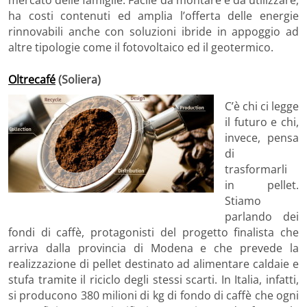
mercato delle famiglie. Facile da montare e da utilizzare,
ha costi contenuti ed amplia l’offerta delle energie
rinnovabili anche con soluzioni ibride in appoggio ad
altre tipologie come il fotovoltaico ed il geotermico.
Oltrecafé
(Soliera)
C’è chi ci legge
il futuro e chi,
invece, pensa
di
trasformarli
in pellet.
Stiamo
parlando dei
fondi di caffè, protagonisti del progetto finalista che
arriva dalla provincia di Modena e che prevede la
realizzazione di pellet destinato ad alimentare caldaie e
stufa tramite il riciclo degli stessi scarti. In Italia, infatti,
si producono 380 milioni di kg di fondo di caffè che ogni