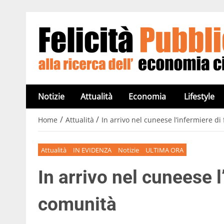
Notizie
Attualità
Economia
Lifestyle
/
/
Home
Attualità
In arrivo nel cuneese l’infermiere di
Attualità
IN EVIDENZA
Notizie
ULTIMA ORA
In arrivo nel cuneese l
comunità