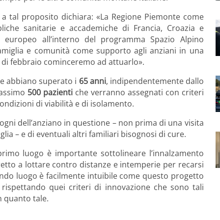
, a tal proposito dichiara: «La Regione Piemonte come
bbliche sanitarie e accademiche di Francia, Croazia e
o europeo all’interno del programma Spazio Alpino
famiglia e comunità come supporto agli anziani in una
 di febbraio cominceremo ad attuarlo».
 che abbiano superato i
65 anni
, indipendentemente dallo
 massimo
500 pazienti
che verranno assegnati con criteri
ondizioni di viabilità e di isolamento.
ogni dell’anziano in questione – non prima di una visita
a – e di eventuali altri familiari bisognosi di cure.
n primo luogo è importante sottolineare l’innalzamento
tretto a lottare contro distanze e intemperie per recarsi
condo luogo è facilmente intuibile come questo progetto
o rispettando quei criteri di innovazione che sono tali
n quanto tale.