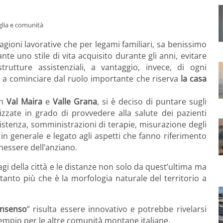
glia e comunità
ragioni lavorative che per legami familiari, sa benissimo
e uno stile di vita acquisito durante gli anni, evitare
trutture assistenziali, a vantaggio, invece, di ogni
, a cominciare dal ruolo importante che riserva
la casa
in
Val Maira
e
Valle Grana
, si è deciso di puntare sugli
lizzate in grado di provvedere alla salute dei pazienti
istenza, somministrazioni di terapie, misurazione degli
 in generale e legato agli aspetti che fanno riferimento
benessere dell’anziano.
 agi della città e le distanze non solo da quest’ultima ma
 tanto più che è la morfologia naturale del territorio a
nsenso
” risulta essere innovativo e potrebbe rivelarsi
empio per le altre comunità montane italiane.