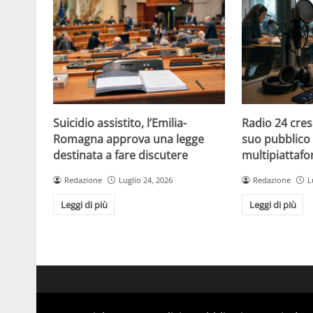
Suicidio assistito, l’Emilia-
Radio 24 cres
Romagna approva una legge
suo pubblico 
destinata a fare discutere
multipiattaf
Redazione
Luglio 24, 2026
Redazione
L
Leggi di più
Leggi di più