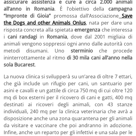
assicurare assistenza e cure a circa 2.000 animali
all’anno in Romania
. È l’obiettivo della
campagna
“Impronte di Gioia”
promossa dall’Associazione
Save
the Dogs and other Animals Onlus
, nata per dare una
risposta concreta alla spietata
emergenza
che interessa
i
cani randagi
in
Romania
, dove dal 2001 migliaia di
animali vengono soppressi ogni anno dalle autorità con
metodi disumani. Uno
sterminio
che procede
ininterrottamente
al ritmo
di
30 mila cani all’anno nella
sola Bucarest
.
La nuova clinica si svilupperà su un’area di oltre 7 ettari,
che già include un rifugio per cani, un santuario per
asini e cavalli e un gattile di circa 750 mq di cui oltre 120
mq di box esterni per il ricovero di cani e gatti, 400 mq
destinati ai ricoveri degli animali, con 43 stanze
individuali, 240 mq per la clinica veterinaria che avrà a
disposizione anche una zona quarantena per gli animali
da visitare e vaccinare che poi andranno in adozione.
Infine, anche un reparto per gli infettivi e una sala per le