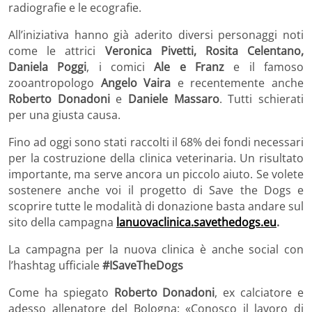
radiografie e le ecografie.
All’iniziativa hanno già aderito diversi personaggi noti
come le attrici
Veronica Pivetti, Rosita Celentano,
Daniela Poggi
, i comici
Ale e Franz
e il famoso
zooantropologo
Angelo Vaira
e recentemente anche
Roberto Donadoni
e
Daniele Massaro
. Tutti schierati
per una giusta causa.
Fino ad oggi sono stati raccolti il 68% dei fondi necessari
per la costruzione della clinica veterinaria. Un risultato
importante, ma serve ancora un piccolo aiuto. Se volete
sostenere anche voi il progetto di Save the Dogs e
scoprire tutte le modalità di donazione basta andare sul
sito della campagna
lanuovaclinica.savethedogs.eu
.
La campagna per la nuova clinica è anche social con
l’hashtag ufficiale
#ISaveTheDogs
Come ha spiegato
Roberto Donadoni
, ex calciatore e
adesso allenatore del Bologna:
«
Conosco il lavoro di