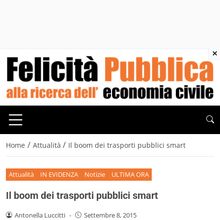
×
/
/
Home
Attualità
Il boom dei trasporti pubblici smart
Attualità
IN EVIDENZA
Notizie
ULTIMA ORA
Il boom dei trasporti pubblici smart
Antonella Luccitti
-
Settembre 8, 2015