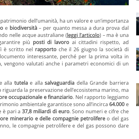
e patrimonio dell’umanità, ha un valore e un’importanza
no
e
biodiversità
– per quanto messa a dura prova dal
ando nelle acque australiane (
leggi l’articolo
) – ma è una
garantire più
posti di lavoro
ai cittadini rispetto, ad
ì è scritto nel
rapporto
che il 26 giugno la società di
 documento interessante, perché per la prima volta in
ità, vengono valutati anche i parametri economici di un
e alla
tutela
e alla
salvaguardia
della Grande barriera
o riguarda la preservazione dell’ecosistema marino, ma
ore occupazionale e finanziario
. Nel rapporto leggiamo
atrimonio ambientale garantisce sono all’incirca
64.000
e
 è pari a
37,8 miliardi di euro
. Sono numeri e cifre che
ttore minerario e delle compagnie petrolifere
o del gas
l’anno, le compagnie petrolifere e del gas possono dare