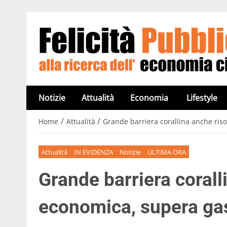
Notizie
Attualità
Economia
Lifestyle
/
/
Home
Attualità
Grande barriera corallina anche ris
Attualità
IN EVIDENZA
Notizie
ULTIMA ORA
Grande barriera corall
economica, supera gas