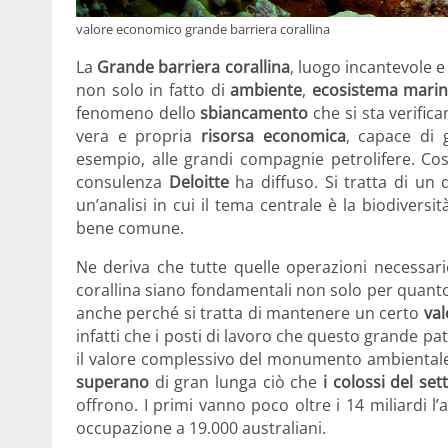
valore economico grande barriera corallina
La
Grande barriera corallina
, luogo incantevole 
non solo in fatto di
ambiente
,
ecosistema mari
fenomeno dello
sbiancamento
che si sta verific
vera e propria
risorsa economica
, capace di 
esempio, alle grandi compagnie petrolifere. Cos
consulenza
Deloitte
ha diffuso. Si tratta di un
un’analisi in cui il tema centrale è la biodivers
bene comune.
Ne deriva che tutte quelle operazioni necessari
corallina siano fondamentali non solo per quant
anche perché si tratta di mantenere un certo
val
infatti che i posti di lavoro che questo grande p
il valore complessivo del monumento ambientale
superano
di gran lunga ciò che
i colossi del se
offrono. I primi vanno poco oltre i 14 miliardi 
occupazione a 19.000 australiani.