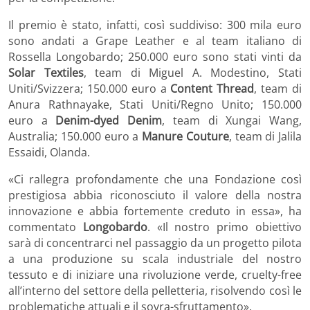
Il premio è stato, infatti, così suddiviso: 300 mila euro
sono andati a Grape Leather e al team italiano di
Rossella Longobardo; 250.000 euro sono stati vinti da
Solar Textiles
, team di Miguel A. Modestino, Stati
Uniti/Svizzera; 150.000 euro a
Content Thread
, team di
Anura Rathnayake, Stati Uniti/Regno Unito; 150.000
euro a
Denim-dyed Denim
, team di Xungai Wang,
Australia; 150.000 euro a
Manure Couture
, team di Jalila
Essaidi, Olanda.
«Ci rallegra profondamente che una Fondazione così
prestigiosa abbia riconosciuto il valore della nostra
innovazione e abbia fortemente creduto in essa», ha
commentato
Longobardo
. «Il nostro primo obiettivo
sarà di concentrarci nel passaggio da un progetto pilota
a una produzione su scala industriale del nostro
tessuto e di iniziare una rivoluzione verde, cruelty-free
all’interno del settore della pelletteria, risolvendo così le
problematiche attuali e il sovra-sfruttamento».