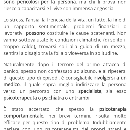
sono pericolosi per la persona
, ma chi li prova non
riesce a capacitarsi e li vive con immensa angoscia.
Lo stress, l’ansia, la frenesia della vita, un lutto, la fine di
un rapporto sentimentale, problemi finanziari o
lavorativi
possono
costituire le cause scatenanti. Non
vanno sottovalutate le condizioni climatiche (di solito il
troppo caldo), trovarsi soli alla guida di un mezzo,
sentirsi a disagio tra la folla o viceversa in solitudine.
Naturalmente dopo il terrore del primo attacco di
panico, spesso non confessato ad alcuno, e al ripetersi
di questo tipo di episodi, è consigliabile
rivolgersi a un
medico
, il quale saprà meglio indirizzare la persona
verso un percorso con uno
specialista
, sia esso
psicoterapeuta
o
psichiatra
o entrambi.
È stato accertato che spesso la
psicoterapia
comportamentale
, nei brevi termini, risulta molto
efficace per questo tipo di problema. Indubbiamente
parlare con uno psicoterapeuta dei propri strani e