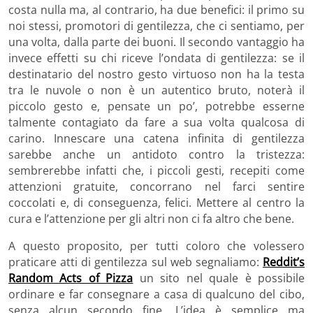
costa nulla ma, al contrario, ha due benefici: il primo su
noi stessi, promotori di gentilezza, che ci sentiamo, per
una volta, dalla parte dei buoni. Il secondo vantaggio ha
invece effetti su chi riceve l’ondata di gentilezza: se il
destinatario del nostro gesto virtuoso non ha la testa
tra le nuvole o non è un autentico bruto, noterà il
piccolo gesto e, pensate un po’, potrebbe esserne
talmente contagiato da fare a sua volta qualcosa di
carino. Innescare una catena infinita di gentilezza
sarebbe anche un antidoto contro la tristezza:
sembrerebbe infatti che, i piccoli gesti, recepiti come
attenzioni gratuite, concorrano nel farci sentire
coccolati e, di conseguenza, felici. Mettere al centro la
cura e l’attenzione per gli altri non ci fa altro che bene.
A questo proposito, per tutti coloro che volessero
praticare atti di gentilezza sul web segnaliamo:
Reddit’s
Random Acts of Pizza
un sito nel quale è possibile
ordinare e far consegnare a casa di qualcuno del cibo,
senza alcun secondo fine. L’idea è semplice ma