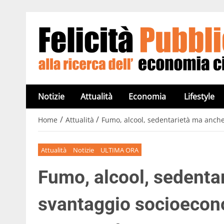
Notizie
Attualità
Economia
Lifestyle
/
/
Home
Attualità
Fumo, alcool, sedentarietà ma anche
Attualità
Notizie
ULTIMA ORA
Fumo, alcool, sedenta
svantaggio socioecon