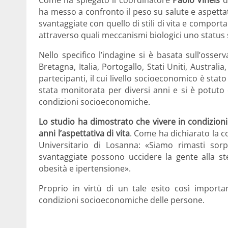
Come ha spiegato il coordinatore
Paolo Vineis
de
ha messo a confronto il peso su salute e aspettati
svantaggiate con quello di stili di vita e comporta
attraverso quali meccanismi biologici uno status
Nello specifico l’indagine si è basata sull’osserv
Bretagna, Italia, Portogallo, Stati Uniti, Australia
partecipanti, il cui livello socioeconomico è sta
stata monitorata per diversi anni e si è potuto 
condizioni socioeconomiche.
Lo studio ha dimostrato che vivere in condizion
anni l’aspettativa di vita
. Come ha dichiarato la c
Universitario di Losanna: «Siamo rimasti sor
svantaggiate possono uccidere la gente alla ste
obesità e ipertensione».
Proprio in virtù di un tale esito così importa
condizioni socioeconomiche delle persone.