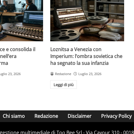
ce e consolida il
Loznitsa a Venezia con
nell’era
Imperium: l’ombra sovietica che
orma
ha segnato la sua infanzia
uglio 23, 2026
Redazione
Luglio 23, 2026
Leggi di più
Chi siamo
Redazione
Disclaimer
Privacy Policy
e gestione multimediale di Too Bee Srl - Via Cavour 310 - 00