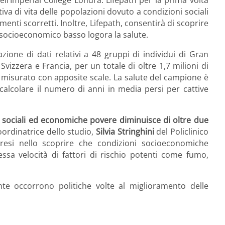
ll’Imperial College Londra: Lifepath per la prima volta
va di vita delle popolazioni dovuto a condizioni sociali
menti scorretti. Inoltre, Lifepath, consentirà di scoprire
 socioeconomico basso logora la salute.
azione di dati relativi a 48 gruppi di individui di Gran
, Svizzera e Francia, per un totale di oltre 1,7 milioni di
to misurato con apposite scale. La salute del campione è
calcolare il numero di anni in media persi per cattive
i sociali ed economiche povere diminuisce di oltre due
oordinatrice dello studio,
Silvia Stringhini
del Policlinico
presi nello scoprire che condizioni socioeconomiche
ssa velocità di fattori di rischio potenti come fumo,
nte occorrono politiche volte al miglioramento delle