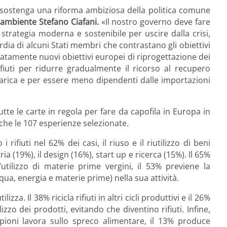
ia sostenga una riforma ambiziosa della politica comune
gambiente Stefano Ciafani.
«Il nostro governo deve fare
 strategia moderna e sostenibile per uscire dalla crisi,
dia di alcuni Stati membri che contrastano gli obiettivi
tamente nuovi obiettivi europei di riprogettazione dei
ifiuti per ridurre gradualmente il ricorso al recupero
carica e per essere meno dipendenti dalle importazioni
utte le carte in regola per fare da capofila in Europa in
he le 107 esperienze selezionate.
rifiuti nel 62% dei casi, il riuso e il riutilizzo di beni
tria (19%), il design (16%), start up e ricerca (15%). Il 65%
’utilizzo di materie prime vergini, il 53% previene la
cqua, energia e materie prime) nella sua attività.
za. Il 38% ricicla rifiuti in altri cicli produttivi e il 26%
ilizzo dei prodotti, evitando che diventino rifiuti. Infine,
mpioni lavora sullo spreco alimentare, il 13% produce