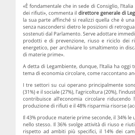
«È fondamentale che in sede di Consiglio, l’Ital
dei rifiuti», commenta il
direttore generale di Le
la sua parte affinché si realizzi quella che è una
senza nascondersi dietro le posizioni di retroguar
sostenuti dal Parlamento. Serve adottare immedia
prodotti e di prevenzione, riuso e riciclo dei r
energetico, per archiviare lo smaltimento in dis
di materie prime».
A detta di Legambiente, dunque, l’Italia ha oggi t
tema di economia circolare, come raccontano anc
I tre settori su cui operano principalmente sono i 
(31%) e il sociale (27%), l’agricoltura (20%), l’indus
contribuisce all’economia circolare riducendo l
produzione di rifiuti e il 48% risparmia risorse (a
Il 43% produce materie prime seconde, il 34% le utiliz
nello stesso. Il 36% svolge attività di riuso e riut
rispetto ad ambiti più specifici, il 14% dei ca