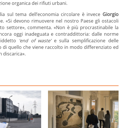
ione organica dei rifiuti urbani.
talia sul tema dell’economia circolare è invece
Giorgio
te. «Si devono rimuovere nel nostro Paese gli ostacoli
sto settore», commenta. «Non è più procrastinabile la
 ancora oggi inadeguata e contraddittoria: dalle norme
siddetto
‘end of waste’
e sulla semplificazione delle
o di quello che viene raccolto in modo differenziato ed
n discarica».