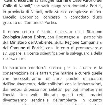
“
Centro Ricerche Tartarughe Marine e Osservatorio del
Golfo di Napoli
”
che sarà inaugurato domani a
Portici
,
,
in provincia di Napoli, nello storico complesso dell’ex-
Macello Borbonico, concesso in comodato d’uso
gratuito dal Comune di Portici.
Il nuovo centro è stato realizzato dalla
Stazione
Zoologica Anton Dohrn
, con il sostegno e il patrocinio
del
Ministero dell’Ambiente
, della
Regione Campania
e
del
Comune di Portici
, con l’intento di promuovere e
sviluppare la ricerca scientifica per la salvaguardia della
risorsa mare.
La struttura condurrà ricerca per lo studio e la
conservazione delle tartarughe marine e curerà quelle
che necessiteranno di cure poiché minacciate
dall’inquinamento, dalle collisioni con le imbarcazioni,
dai metodi di pesca non selettivi, per poi rimetterle in
libertà. Una volta liberate questi rettili marini
diventeranno sentinelle dell’ambiente in quanto