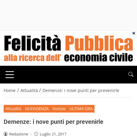
×
/
/
Home
Attualità
Demenze: i nove punti per prevenirle
Attualità
IN EVIDENZA
Notizie
ULTIMA ORA
Demenze: i nove punti per prevenirle
Redazione
-
Luglio 21, 2017