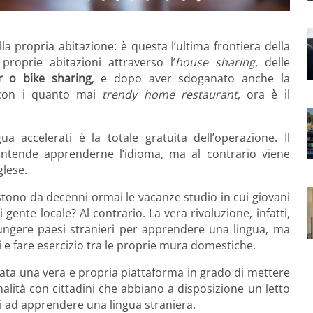
 propria abitazione: è questa l’ultima frontiera della
proprie abitazioni attraverso l’
house sharing
, delle
 o bike sharing
, e dopo aver sdoganato anche la
, con i quanto mai
trendy home restaurant
, ora è il
ua accelerati è la totale gratuita dell’operazione. Il
 intende apprenderne l’idioma, ma al contrario viene
glese.
stono da decenni ormai le vacanze studio in cui giovani
gente locale? Al contrario. La vera rivoluzione, infatti,
iungere paesi stranieri per apprendere una lingua, ma
 e fare esercizio tra le proprie mura domestiche.
ata una vera e propria piattaforma in grado di mettere
alità con cittadini che abbiano a disposizione un letto
ti ad apprendere una lingua straniera.