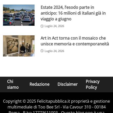
Estate 2024, l’esodo parte in
anticipo: 16 milioni di italiani già in
viaggio a giugno
Luglio 24, 2026
Art in Act torna con il mosaico che
unisce memoria e contemporaneità
Luglio 24, 2026
Chi
Privacy
Redazione
Disclaimer
siamo
Policy
Copyright © 2025 Felicitapubblica.it proprietà e gestione
multimediale di Too Bee Srl - Via Cavour 310 - 00184
Roma - P.Iva 17773611003 - Questo blog non è una