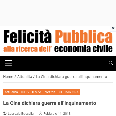
×
/
/
Home
Attualità
La Cina dichiara guerra all’inquinamento
Attualità
IN EVIDENZA
Notizie
ULTIMA ORA
La Cina dichiara guerra all’inquinamento
Lucrezia Buccella
-
Febbraio 11, 2018