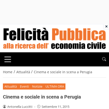
×
/
/
Home
Attualità
Cinema e sociale in scena a Perugia
Attualità
Eventi
Notizie
ULTIMA ORA
Cinema e sociale in scena a Perugia
Antonella Luccitti
-
Settembre 11, 2015