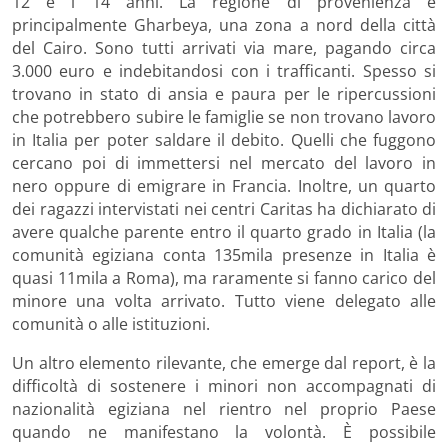
12 e i 14 anni. La regione di provenienza è
principalmente Gharbeya, una zona a nord della città
del Cairo. Sono tutti arrivati via mare, pagando circa
3.000 euro e indebitandosi con i trafficanti. Spesso si
trovano in stato di ansia e paura per le ripercussioni
che potrebbero subire le famiglie se non trovano lavoro
in Italia per poter saldare il debito. Quelli che fuggono
cercano poi di immettersi nel mercato del lavoro in
nero oppure di emigrare in Francia. Inoltre, un quarto
dei ragazzi intervistati nei centri Caritas ha dichiarato di
avere qualche parente entro il quarto grado in Italia (la
comunità egiziana conta 135mila presenze in Italia è
quasi 11mila a Roma), ma raramente si fanno carico del
minore una volta arrivato. Tutto viene delegato alle
comunità o alle istituzioni.
Un altro elemento rilevante, che emerge dal report, è la
difficoltà di sostenere i minori non accompagnati di
nazionalità egiziana nel rientro nel proprio Paese
quando ne manifestano la volontà. È possibile