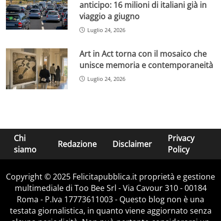
anticipo: 16 milioni di italiani già in
viaggio a giugno
Luglio 24, 2026
Art in Act torna con il mosaico che
unisce memoria e contemporaneità
Luglio 24, 2026
Chi
Privacy
Redazione
Disclaimer
siamo
Policy
Copyright © 2025 Felicitapubblica.it proprietà e gestione
multimediale di Too Bee Srl - Via Cavour 310 - 00184
Roma - P.Iva 17773611003 - Questo blog non è una
testata giornalistica, in quanto viene aggiornato senza