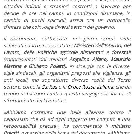
cittadini italiani e stranieri costretti a lavorare per
decine di ore nei campi, in condizioni disumane, in
cambio di pochi spiccioli, arriva ora un protocollo
d’intesa che coinvolge diversi settori del governo.
Il documento, sottoscritto nei giorni scorsi, vede
schierati contro il caporalato i
Ministeri dell’Interno, del
Lavoro, delle Politiche agricole alimentari e forestali
(rappresentati dai ministri
Angelino
Alfano, Maurizio
Martina e Giuliano Poletti
), in sinergia con le diverse
sigle sindacali, gli organismi preposti alla vigilanza, gli
enti locali, ma soprattutto diverse realtà del
Terzo
settore
, come la
Caritas
e la
Croce Rossa Italiana
, che da
tempo si battono contro questa vergognosa forma di
sfruttamento dei lavoratori.
«Abbiamo costituito una bella alleanza contro il
caporalato che dà ad ogni soggetto un compito e una
responsabilità precise», ha commentato il
ministro
Poletti
, a margine della firma del documento. «Abbiamo