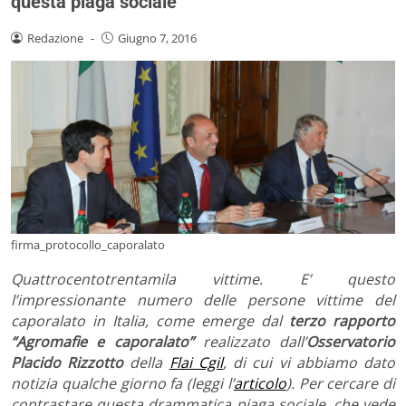
questa piaga sociale
Redazione
-
Giugno 7, 2016
firma_protocollo_caporalato
Quattrocentotrentamila vittime. E’ questo
l’impressionante numero delle persone vittime del
caporalato in Italia, come emerge dal
terzo rapporto
“Agromafie e caporalato”
realizzato dall’
Osservatorio
Placido Rizzotto
della
Flai Cgil
, di cui vi abbiamo dato
notizia qualche giorno fa (leggi l’
articolo
). Per cercare di
contrastare questa drammatica piaga sociale, che vede