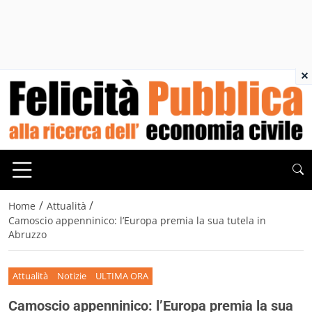
×
/
/
Home
Attualità
Camoscio appenninico: l’Europa premia la sua tutela in
Abruzzo
Attualità
Notizie
ULTIMA ORA
Camoscio appenninico: l’Europa premia la sua