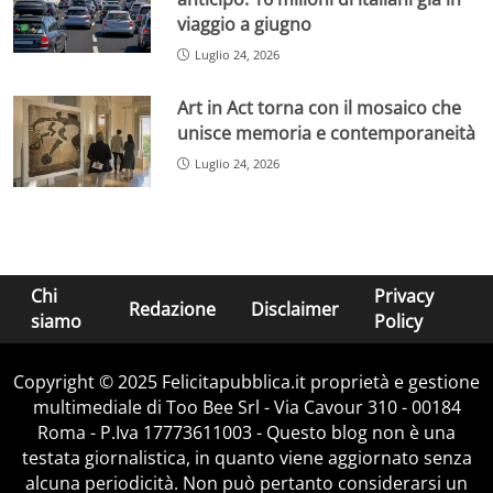
viaggio a giugno
Luglio 24, 2026
Art in Act torna con il mosaico che
unisce memoria e contemporaneità
Luglio 24, 2026
Chi
Privacy
Redazione
Disclaimer
siamo
Policy
Copyright © 2025 Felicitapubblica.it proprietà e gestione
multimediale di Too Bee Srl - Via Cavour 310 - 00184
Roma - P.Iva 17773611003 - Questo blog non è una
testata giornalistica, in quanto viene aggiornato senza
alcuna periodicità. Non può pertanto considerarsi un