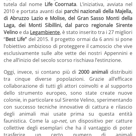
tutela dal nome
Life Coornata
. L’iniziativa, avviata nel
2010 e portata avanti dai
parchi nazionali della Majella,
di Abruzzo Lazio e Molise, del Gran Sasso Monti della
Laga, dei Monti Sibillini, dal parco regionale Sirente
Velino
e da
Legambiente
, è stato inserito tra i 27 migliori
“
Best Life”
del 2015. Il progetto ormai da 6 anni si pone
l’obiettivo ambizioso di proteggere il camoscio che vive
esclusivamente sulle alte vette dei nostri Appennini e
che all’inizio del secolo scorso rischiava l’estinzione.
Oggi, invece, si contano più di
2000 animali
distribuiti
tra cinque diverse popolazioni. Grazie all’efficace
collaborazione di tutti gli attori coinvolti e al supporto
dello strumento europeo, sono state create nuove
colonie, in particolare sul Sirente Velino, sperimentando
con successo tecniche innovative di cattura e rilascio
degli animali mai usate prima su questa entità
faunistica. Come la
up-net
, un dispositivo per catture
collettive degli esemplari che ha il vantaggio di poter
trasferire un certo numero di animali