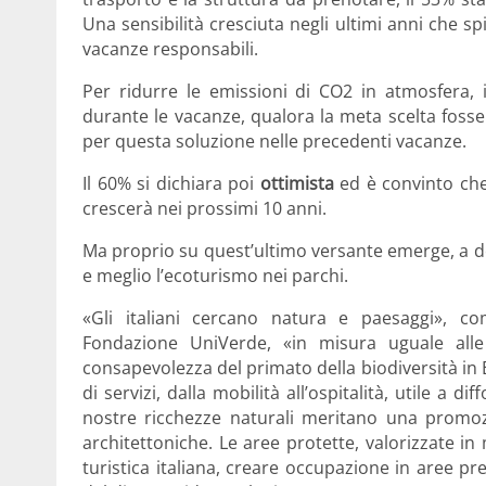
Una sensibilità cresciuta negli ultimi anni che sp
vacanze responsabili.
Per ridurre le emissioni di CO2 in atmosfera, i
durante le vacanze, qualora la meta scelta fosse 
per questa soluzione nelle precedenti vacanze.
Il 60% si dichiara poi
ottimista
ed è convinto che 
crescerà nei prossimi 10 anni.
Ma proprio su quest’ultimo versante emerge, a det
e meglio l’ecoturismo nei parchi.
«Gli italiani cercano natura e paesaggi», 
Fondazione UniVerde, «in misura uguale alle
consapevolezza del primato della biodiversità i
di servizi, dalla mobilità all’ospitalità, utile a 
nostre ricchezze naturali meritano una promozi
architettoniche. Le aree protette, valorizzate in
turistica italiana, creare occupazione in aree p