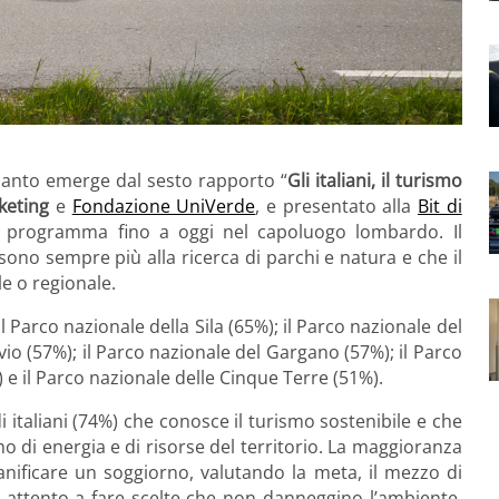
quanto emerge dal sesto rapporto “
Gli italiani, il turismo
keting
e
Fondazione UniVerde
, e presentato alla
Bit di
in programma fino a oggi nel capoluogo lombardo. Il
i sono sempre più alla ricerca di parchi e natura e che il
e o regionale.
 il Parco nazionale della Sila (65%); il Parco nazionale del
vio (57%); il Parco nazionale del Gargano (57%); il Parco
 e il Parco nazionale delle Cinque Terre (51%).
 italiani (74%) che conosce il turismo sostenibile e che
mo di energia e di risorse del territorio. La maggioranza
ianificare un soggiorno, valutando la meta, il mezzo di
a attento a fare scelte che non danneggino l’ambiente.