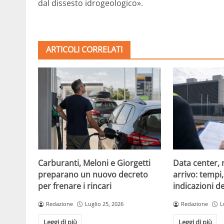
dal dissesto idrogeologico».
ARTICOLI CORRELATI
Carburanti, Meloni e Giorgetti
Data center, 
preparano un nuovo decreto
arrivo: tempi
per frenare i rincari
indicazioni d
Redazione
Luglio 25, 2026
Redazione
L
Leggi di più
Leggi di più