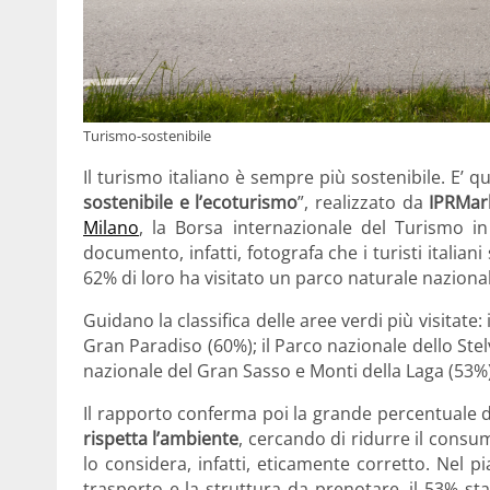
Turismo-sostenibile
Il turismo italiano è sempre più sostenibile. E’ 
sostenibile e l’ecoturismo
”, realizzato da
IPRMar
Milano
, la Borsa internazionale del Turismo 
documento, infatti, fotografa che i turisti italian
62% di loro ha visitato un parco naturale nazional
Guidano la classifica delle aree verdi più visitate:
Gran Paradiso (60%); il Parco nazionale dello Stel
nazionale del Gran Sasso e Monti della Laga (53%)
Il rapporto conferma poi la grande percentuale di
rispetta l’ambiente
, cercando di ridurre il consu
lo considera, infatti, eticamente corretto. Nel p
trasporto e la struttura da prenotare, il 53% st