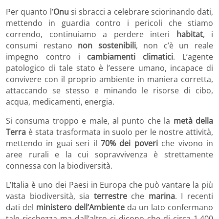
Per quanto l’
Onu
si sbracci a celebrare sciorinando dati,
mettendo in guardia contro i pericoli che stiamo
correndo, continuiamo a perdere interi
habitat
, i
consumi restano
non sostenibili
, non c’è un reale
impegno contro i
cambiamenti climatici
. L’agente
patologico di tale stato è l’essere umano, incapace di
convivere con il proprio ambiente in maniera corretta,
attaccando se stesso e minando le risorse di cibo,
acqua, medicamenti, energia.
Si consuma troppo e male, al punto che la
metà della
Terra
è stata trasformata in suolo per le nostre attività,
mettendo in guai seri il
70% dei poveri
che vivono in
aree rurali e la cui sopravvivenza è strettamente
connessa con la biodiversità.
L’Italia è uno dei Paesi in Europa che può vantare la più
vasta biodiversità, sia
terrestre
che
marina
. I recenti
dati del
ministero dell’Ambiente
da un lato confermano
tale ricchezza ma dall’altro ci dicono che di circa 1.400