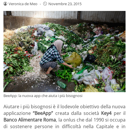
Veronica de Meo
-
Novembre 23, 2015
BeeApp: la nuova app che aiuta i più bisognosi
Aiutare i più bisognosi è il lodevole obiettivo della nuova
applicazione
“BeeApp”
creata dalla società
Key4
per il
Banco Alimentare Roma
, la onlus che dal 1990 si occupa
di sostenere persone in difficoltà nella Capitale e in