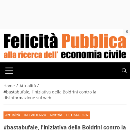
×
/
/
Home
Attualità
#bastabufale, l’iniziativa della Boldrini contro la
disinformazione sul web
Attualità
IN EVIDENZA
Notizie
ULTIMA ORA
#bastabufale, l’iniziativa della Boldrini contro la