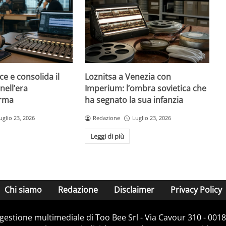
ce e consolida il
Loznitsa a Venezia con
nell’era
Imperium: l’ombra sovietica che
orma
ha segnato la sua infanzia
uglio 23, 2026
Redazione
Luglio 23, 2026
Leggi di più
Chi siamo
Redazione
Disclaimer
Privacy Policy
e gestione multimediale di Too Bee Srl - Via Cavour 310 - 00