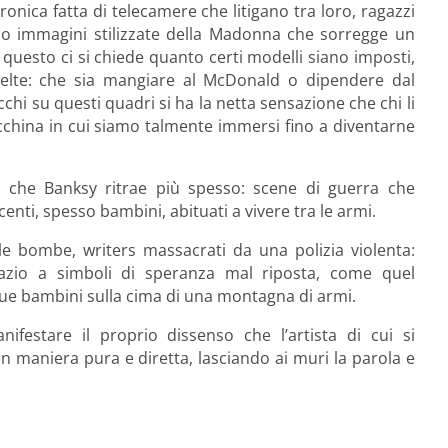
onica fatta di telecamere che litigano tra loro, ragazzi
ino immagini stilizzate della Madonna che sorregge un
o questo ci si chiede quanto certi modelli siano imposti,
elte: che sia mangiare al McDonald o dipendere dal
chi su questi quadri si ha la netta sensazione che chi li
cchina in cui siamo talmente immersi fino a diventarne
a che Banksy ritrae più spesso: scene di guerra che
ti, spesso bambini, abituati a vivere tra le armi.
le bombe, writers massacrati da una polizia violenta:
pazio a simboli di speranza mal riposta, come quel
due bambini sulla cima di una montagna di armi.
ifestare il proprio dissenso che l’artista di cui si
in maniera pura e diretta, lasciando ai muri la parola e