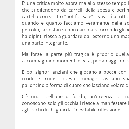
E’ una critica molto aspra ma allo stesso tempo ir
che si difendono da carrelli della spesa e perf
cartello con scritto “not for sale”. Davanti a tutt
quando e quanto facciamo veramente delle sc
petrolio, la sostanza non cambia: scorrendo gli oc
ha dipinti riesca a guardare dall’esterno una ma
una parte integrante.
Ma forse la parte più tragica è proprio quell
accompagnano momenti di vita, personaggi innocen
E poi signori anziani che giocano a bocce con 
crude e crudeli, queste immagini lasciano s
palloncino a forma di cuore che lasciano volare 
C’è una ribellione di fondo, un’urgenza di man
conoscono solo gli occhiali riesce a manifestare 
agli occhi di chi guarda l’inevitabile riflessione.