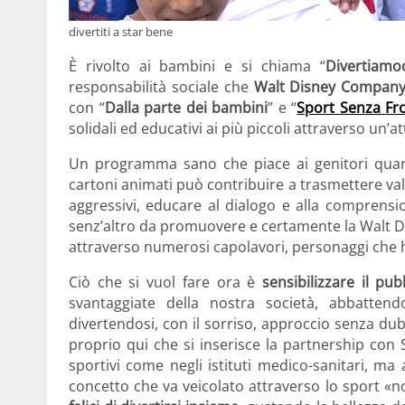
divertiti a star bene
È rivolto ai bambini e si chiama “
Divertiamo
responsabilità sociale che
Walt Disney Company 
con “
Dalla parte dei bambini
” e “
Sport Senza Fr
solidali ed educativi ai più piccoli attraverso un’a
Un programma sano che piace ai genitori quan
cartoni animati può contribuire a trasmettere val
aggressivi, educare al dialogo e alla comprensio
senz’altro da promuovere e certamente la Walt Dis
attraverso numerosi capolavori, personaggi che
Ciò che si vuol fare ora è
sensibilizzare il pub
svantaggiate della nostra società, abbattend
divertendosi, con il sorriso, approccio senza dubb
proprio qui che si inserisce la partnership con 
sportivi come negli istituti medico-sanitari, ma
concetto che va veicolato attraverso lo sport «n