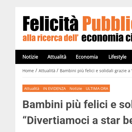
Notizie
Attualità
Economia
Lifestyle
/
/
Home
Attualità
Bambini più felici e solidali grazie a
Attualità
IN EVIDENZA
Notizie
ULTIMA ORA
Bambini più felici e so
“Divertiamoci a star b