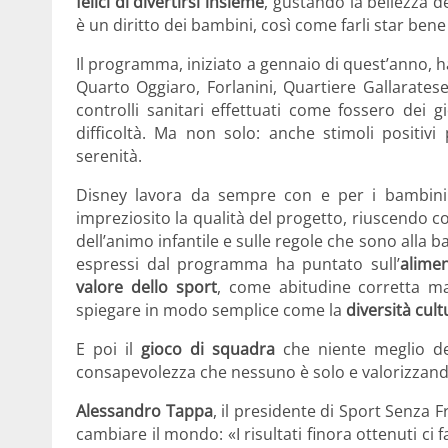
felici di divertirsi insieme
, gustando la bellezza d
è un diritto dei bambini, così come farli star bene
Il programma, iniziato a gennaio di quest’anno, h
Quarto Oggiaro, Forlanini, Quartiere Gallaratese
controlli sanitari effettuati come fossero dei g
difficoltà. Ma non solo: anche stimoli positivi 
serenità.
Disney lavora da sempre con e per i bambini
impreziosito la qualità del progetto, riuscendo cos
dell’animo infantile e sulle regole che sono alla 
espressi dal programma ha puntato sull’
alime
valore dello sport
, come abitudine corretta m
spiegare in modo semplice come la
diversità cult
E poi il
gioco di squadra
che niente meglio del
consapevolezza che nessuno è solo e valorizzando
Alessandro Tappa
, il presidente di Sport Senza 
cambiare il mondo: «I risultati finora ottenuti ci