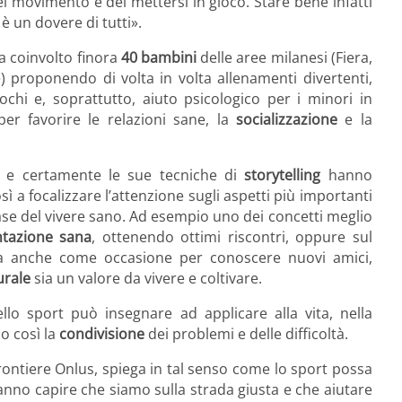
el movimento e del mettersi in gioco. Stare bene infatti
 è un dovere di tutti».
a coinvolto finora
40 bambini
delle aree milanesi (Fiera,
) proponendo di volta in volta allenamenti divertenti,
iochi e, soprattutto, aiuto psicologico per i minori in
per favorire le relazioni sane, la
socializzazione
e la
 e certamente le sue tecniche di
storytelling
hanno
ì a focalizzare l’attenzione sugli aspetti più importanti
base del vivere sano. Ad esempio uno dei concetti meglio
ntazione sana
, ottenendo ottimi riscontri, oppure sul
a anche come occasione per conoscere nuovi amici,
urale
sia un valore da vivere e coltivare.
lo sport può insegnare ad applicare alla vita, nella
 così la
condivisione
dei problemi e delle difficoltà.
Frontiere Onlus, spiega in tal senso come lo sport possa
 fanno capire che siamo sulla strada giusta e che aiutare