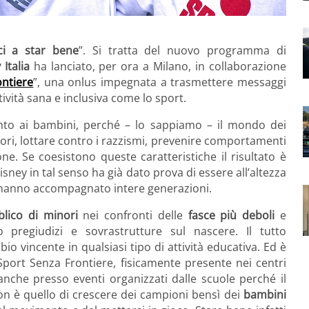
ci a star bene
”. Si tratta del nuovo programma di
Italia
ha lanciato, per ora a Milano, in collaborazione
ontiere
”, una onlus impegnata a trasmettere messaggi
ttività sana e inclusiva come lo sport.
to ai bambini, perché – lo sappiamo – il mondo dei
ori, lottare contro i razzismi, prevenire comportamenti
ne. Se coesistono queste caratteristiche il risultato è
ney in tal senso ha già dato prova di essere all’altezza
 hanno accompagnato intere generazioni.
blico di minori
nei confronti delle
fasce più deboli
e
o pregiudizi e sovrastrutture sul nascere. Il tutto
io vincente in qualsiasi tipo di attività educativa. Ed è
Sport Senza Frontiere, fisicamente presente nei centri
 anche presso eventi organizzati dalle scuole perché il
on è quello di crescere dei campioni bensì dei
bambini