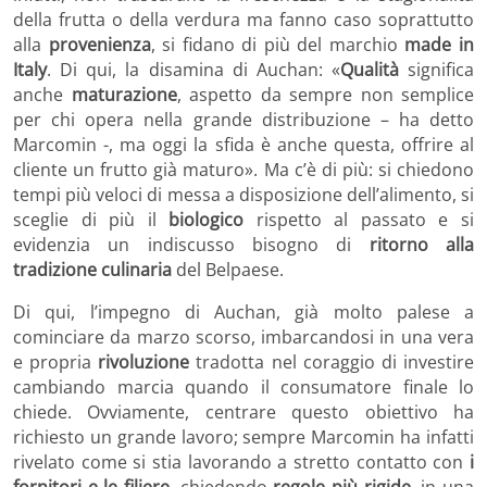
della frutta o della verdura ma fanno caso soprattutto
alla
provenienza
, si fidano di più del marchio
made in
Italy
. Di qui, la disamina di Auchan: «
Qualità
significa
anche
maturazione
, aspetto da sempre non semplice
per chi opera nella grande distribuzione – ha detto
Marcomin -, ma oggi la sfida è anche questa, offrire al
cliente un frutto già maturo». Ma c’è di più: si chiedono
tempi più veloci di messa a disposizione dell’alimento, si
sceglie di più il
biologico
rispetto al passato e si
evidenzia un indiscusso bisogno di
ritorno alla
tradizione culinaria
del Belpaese.
Di qui, l’impegno di Auchan, già molto palese a
cominciare da marzo scorso, imbarcandosi in una vera
e propria
rivoluzione
tradotta nel coraggio di investire
cambiando marcia quando il consumatore finale lo
chiede. Ovviamente, centrare questo obiettivo ha
richiesto un grande lavoro; sempre Marcomin ha infatti
rivelato come si stia lavorando a stretto contatto con
i
fornitori e le filiere
, chiedendo
regole più rigide
, in una