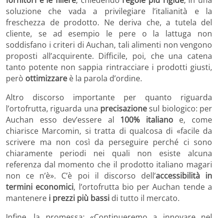
soluzione che vada a privilegiare l’italianità e la
freschezza de prodotto. Ne deriva che, a tutela del
cliente, se ad esempio le pere o la lattuga non
soddisfano i criteri di Auchan, tali alimenti non vengono
proposti all’acquirente. Difficile, poi, che una catena
tanto potente non sappia rintracciare i prodotti giusti,
però
ottimizzare
è la parola d’ordine.
Altro discorso importante per quanto riguarda
l’ortofrutta, riguarda una
precisazione
sul biologico: per
Auchan esso dev’essere al
100% italiano
e, come
chiarisce Marcomin, si tratta di qualcosa di «facile da
scrivere ma non così da perseguire perché ci sono
chiaramente periodi nei quali non esiste alcuna
referenza dal momento che il prodotto italiano magari
non ce n’è». C’è poi il discorso dell’
accessibilità in
termini economici
, l’ortofrutta bio per Auchan tende a
mantenere
i prezzi più bassi
di tutto il mercato.
Infine, la promessa: «Continueremo a innovare nel