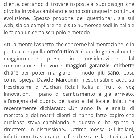
cliente, cercando di trovare risposte ai suoi bisogni che
di volta in volta cambiano e sono comunque in continua
evoluzione. Spesso propone dei questionari, sia sul
web, sia da compilare nelle sue numerose sedi in Italia e
lo fa con un certo scrupolo e metodo.
Attualmente l’aspetto che concerne l’alimentazione, e in
particolare quella
ortofrutticola
, è quello generalmente
maggiormente preso in considerazione dal
consumatore che vuole
maggiori garanzie
,
etichette
chiare
per poter mangiare in modo
più sano
. Così,
come spiega
Davide Marcomin
, responsabile acquisti
freschissimi di Auchan Retail Italia a Fruit & Veg
Innovation, il piano di cambiamento è già arrivato,
all’insegna del buono, del sano e del locale. Infatti ha
recentemente dichiarato: «Un anno fa le analisi di
mercato e dei nostri clienti ci hanno fatto capire che
qualcosa stava cambiando e questo ci ha spinto a
rimetterci in discussione». Ottima mossa. Gli italiani,
infatti, non trascurano la freschezza e la stagionalità