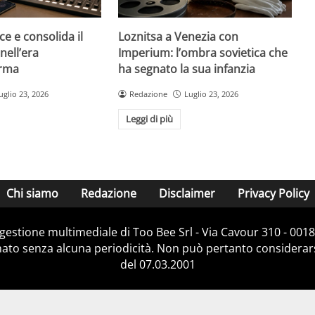
ce e consolida il
Loznitsa a Venezia con
nell’era
Imperium: l’ombra sovietica che
orma
ha segnato la sua infanzia
uglio 23, 2026
Redazione
Luglio 23, 2026
Leggi di più
Chi siamo
Redazione
Disclaimer
Privacy Policy
e gestione multimediale di Too Bee Srl - Via Cavour 310 - 00
nato senza alcuna periodicità. Non può pertanto considerarsi
del 07.03.2001