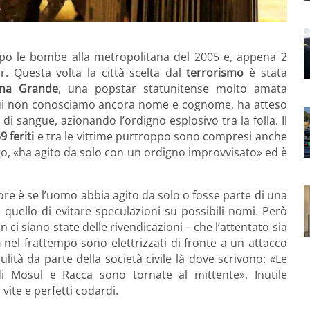
dopo le bombe alla metropolitana del 2005 e, appena 2
r. Questa volta la città scelta dal
terrorismo
è stata
ana Grande
, una popstar statunitense molto amata
di cui non conosciamo ancora nome e cognome, ha atteso
 di sangue, azionando l’ordigno esplosivo tra la folla. Il
9 feriti
e tra le vittime purtroppo sono compresi anche
uogo, «ha agito da solo con un ordigno improvvisato» ed è
ore è se l’uomo abbia agito da solo o fosse parte di una
 quello di evitare speculazioni su possibili nomi. Però
i siano state delle rivendicazioni – che l’attentato sia
a
nel frattempo sono elettrizzati di fronte a un attacco
ulità da parte della società civile là dove scrivono: «Le
di Mosul e Racca sono tornate al mittente». Inutile
 vite e perfetti codardi.