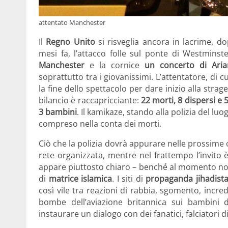
attentato Manchester
Il
Regno Unito
si risveglia ancora in lacrime, 
mesi fa, l’attacco folle sul ponte di Westminste
Manchester
e la cornice
un concerto di Ari
soprattutto tra i giovanissimi. L’attentatore, 
la fine dello spettacolo per dare inizio alla strage
bilancio è raccapricciante:
22 morti, 8 dispersi e 5
3 bambini
. Il kamikaze, stando alla polizia del l
compreso nella conta dei morti.
Ciò che la polizia dovrà appurare nelle prossime 
rete organizzata, mentre nel frattempo l’invito è
appare piuttosto chiaro – benché al momento non c
di
matrice islamica
. I siti di
propaganda jihadist
così vile tra reazioni di rabbia, sgomento, incred
bombe dell’aviazione britannica sui bambini 
instaurare un dialogo con dei fanatici, falciatori di