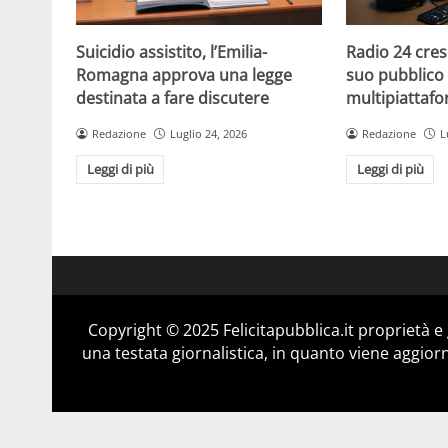
Suicidio assistito, l’Emilia-
Radio 24 cres
Romagna approva una legge
suo pubblico 
destinata a fare discutere
multipiattaf
Redazione
Luglio 24, 2026
Redazione
L
Leggi di più
Leggi di più
Copyright © 2025 Felicitapubblica.it proprietà 
una testata giornalistica, in quanto viene aggior