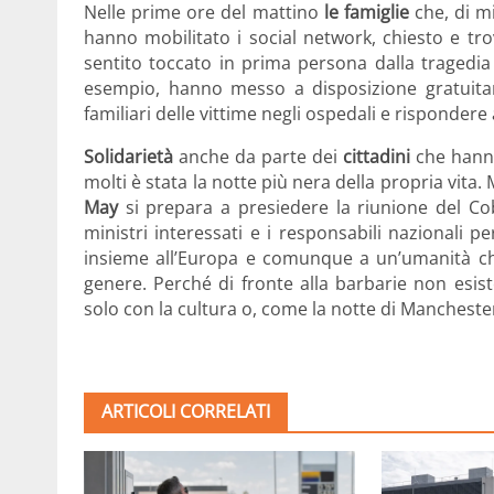
Nelle prime ore del mattino
le famiglie
che, di mi
hanno mobilitato i social network, chiesto e tr
sentito toccato in prima persona dalla tragedia 
esempio, hanno messo a disposizione gratuitam
familiari delle vittime negli ospedali e rispondere 
Solidarietà
anche da parte dei
cittadini
che hanno
molti è stata la notte più nera della propria vita. 
May
si prepara a presiedere la riunione del Co
ministri interessati e i responsabili nazionali p
insieme all’Europa e comunque a un’umanità che 
genere. Perché di fronte alla barbarie non esis
solo con la cultura o, come la notte di Manchester 
ARTICOLI CORRELATI