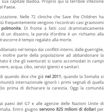
 sua capitale Baidoa. Proprio qui la terribile infezione
el Paese.
zzazione. Nelle 72 cliniche che Save the Children ha
 più frequentemente vengono riscontrati casi gravissimi
i
polmonite
. Di fronte a fatti così drammaticamente
 di un disastro, la parola d’ordine è un richiamo alla
 trascorre è tempo regalato alla morte.
dilaniato nel tempo dai conflitti interni, dalle guerriglie,
to inoltre parte della popolazione ad abbandonare la
ultato è che gli sventurati si siano accomodati in campi
re, acqua, cibo, servizi igienici e sanitari.
di quando dice che già
nel 2011
, quando la Somalia si
omunità internazionale ignorò i primi segnali di quella
glio prima di dichiarare la carestia. Oggi la comunità
i paesi del G7 e alle agenzie delle Nazioni Unite di
omalia. Entro giugno
servono 825 milioni di dollari
per