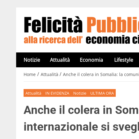
Notizie
Attualità
Economia
Lifestyle
/
/
Home
Attualità
Anche il colera in Somalia: la comuni
Attualità
IN EVIDENZA
Notizie
ULTIMA ORA
Anche il colera in Som
internazionale si svegl