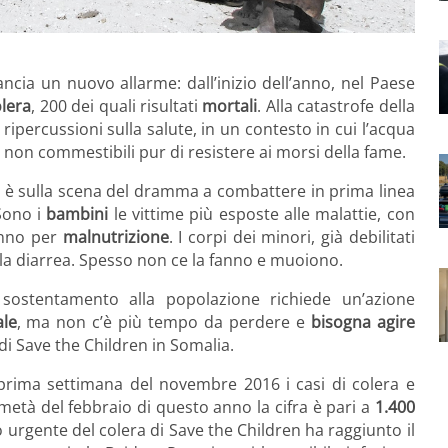
ancia un nuovo allarme: dall’inizio dell’anno, nel Paese
lera
, 200 dei quali risultati
mortali
. Alla catastrofe della
ripercussioni sulla salute, in un contesto in cui l’acqua
non commestibili pur di resistere ai morsi della fame.
, è sulla scena del dramma a combattere in prima linea
 Sono i
bambini
le vittime più esposte alle malattie, con
’anno per
malnutrizione
. I corpi dei minori, già debilitati
alla diarrea. Spesso non ce la fanno e muoiono.
 sostentamento alla popolazione richiede un’azione
ale
, ma non c’è più tempo da perdere e
bisogna agire
 di Save the Children in Somalia.
a prima settimana del novembre 2016 i casi di colera e
metà del febbraio di questo anno la cifra è pari a
1.400
 urgente del colera di Save the Children ha raggiunto il