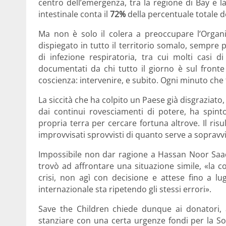
centro dell’emergenza, tra la regione di Bay e la
intestinale conta il
72%
della percentuale totale d
Ma non è solo il colera a preoccupare l’Organi
dispiegato in tutto il territorio somalo, sempre
di infezione respiratoria, tra cui molti casi d
documentati da chi tutto il giorno è sul fronte
coscienza: intervenire, e subito. Ogni minuto che
La siccità che ha colpito un Paese già disgraziato, 
dai continui rovesciamenti di potere, ha spin
propria terra per cercare fortuna altrove. Il ris
improvvisati sprovvisti di quanto serve a sopravvive
Impossibile non dar ragione a Hassan Noor Saa
trovò ad affrontare una situazione simile, «la c
crisi, non agì con decisione e attese fino a lu
internazionale sta ripetendo gli stessi errori».
Save the Children chiede dunque ai donatori, a
stanziare con una certa urgenze fondi per la S